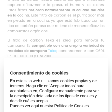
captura eficazmente la grasa, el humo y los olores.
Estos filtros
mejoran notablemente la calidad del aire
en la cocina.
Este filtro de carbón es el purificador más
empleado en la cocina, ya que está fabricado con un
tipo de carbón poroso que retiene de manera eficaz los
compuestos orgánicos.
El filtro de carbón Teka es ideal para renovar tu
campana. Es
compatible con una amplia variedad de
modelos de campana
Teka
, concretamente con C601,
C901, CNL 1000 y CNL2000.
¿Cómo funcionan los filtros de
carbón activo?
En primer lugar, la campana aspira el aire cargando de
grasa, humo y olores producidos al cocinar. Después, el
aire pasa por el filtro antigrasa metálico reteniendo las
partículas de grasa en suspensión, evitando que pasen
al siguiente filtro.
El aire libre de grasa que ha pasado
por los filtros metálicos, pasa por el filtro de carbón
activo, que contiene gránulos de carbón con una