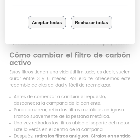
estructura porosa muy fina.
Por último, el aire ya
filtrado se reintroduce en la cocina, libre de olores y
partículas contaminantes.
Los filtros de Carbón son muy efectivos para eliminar
olores de cocción y otros olores desagradables.
Ayudan a mantener el aire de la cocina limpio y fresco.
Cómo cambiar el filtro de carbón
activo
Estos filtros tienen una vida útil limitada, es decir, suelen
durar entre 3 y 6 meses. Por ello te ofrecemos este
recambio de alta calidad y fácil de reemplazar.
Antes de comenzar a cambiar el repuesto,
desconecta la campana de la corriente.
Para comenzar, retira los filtros metálicos antigrasa
tirando suavemente de la pestaña metálica.
Una vez retirados los filtros ubica el soporte del motor.
Este lo verás en el centro de la campana.
Después,
retira los filtros antiguos. Gíralos en sentido