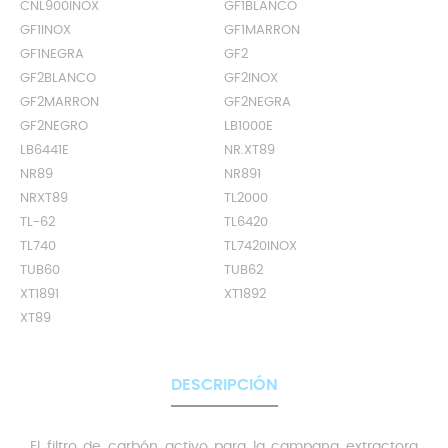
CNL900INOX
GF1BLANCO
GF1INOX
GF1MARRON
GF1NEGRA
GF2
GF2BLANCO
GF2INOX
GF2MARRON
GF2NEGRA
GF2NEGRO
LB1000E
LB6441E
NR.XT89
NR89
NR891
NRXT89
TL2000
TL-62
TL6420
TL740
TL7420INOX
TUB60
TUB62
XT1891
XT1892
XT89
DESCRIPCIÓN
El filtro de carbón activo para la campana extractora