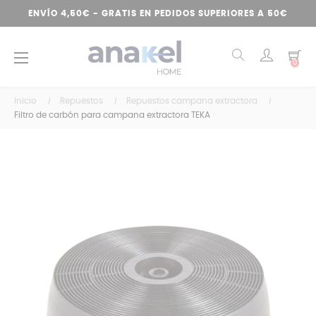
ENVÍO 4,50€ - GRATIS EN PEDIDOS SUPERIORES A 50€
Navegación
☰
0
de
palanca
Inicio
Repuestos
Repuestos campana extractora
Filtro de carbón para campana extractora TEKA