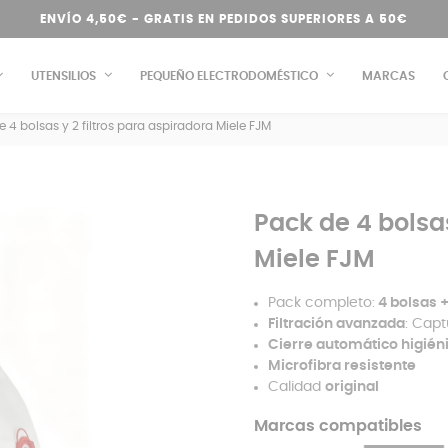
ENVÍO 4,50€ - GRATIS EN PEDIDOS SUPERIORES A 50€
UTENSILIOS
PEQUEÑO ELECTRODOMÉSTICO
MARCAS
e 4 bolsas y 2 filtros para aspiradora Miele FJM
Pack de 4 bolsas
Miele FJM
Pack completo:
4 bolsas +
Filtración avanzada
: Capt
Cierre automático higién
Microfibra resistente
Calidad
original
Marcas compatibles