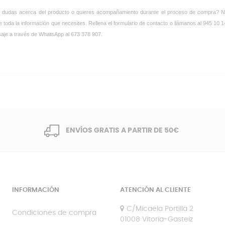
 dudas acerca del producto o quieres acompañamiento durante el proceso de compra? Nues
e toda la información que necesites. Rellena el formulario de contacto o llámanos al 945 10 
aje a través de WhatsApp al 673 378 907.
ENVÍOS GRATIS A PARTIR DE 50€
INFORMACIÓN
ATENCIÓN AL CLIENTE
C/Micaela Portilla 2
Condiciones de compra
01008 Vitoria-Gasteiz