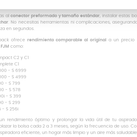
en que el polvo aspirado vuelva al ambiente, manteniendo el aire
as al
conector preformado y tamaño estándar
, instalar estas b
char
. No necesitas herramientas ni complicaciones, asegurando 
eza en segundos.
 pack ofrece
rendimiento comparable al original
a un precio 
 FJM
como:
pact C2 y C1
plete C1
000 - S 6999
000 - S 4999
00 - S 799
00 - S 578
00i - S 399
90 - S 299
4 - S 256i
un rendimiento óptimo y prolongar la vida útil de tu aspi
lazar la bolsa cada 2 a 3 meses, según la frecuencia de uso. C
spiradora eficiente, un hogar más limpio y un aire más saludable