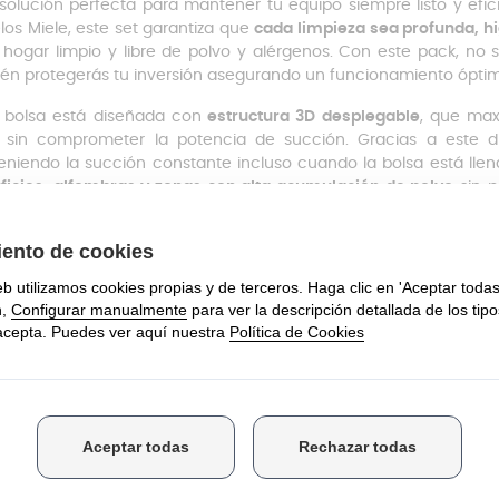
 solución perfecta para mantener tu equipo siempre listo y ef
os Miele, este set garantiza que
cada limpieza sea profunda, hi
 hogar limpio y libre de polvo y alérgenos. Con este pack, no 
én protegerás tu inversión asegurando un funcionamiento ópti
bolsa está diseñada con
estructura 3D desplegable
, que ma
 sin comprometer la potencia de succión. Gracias a este dis
niendo la succión constante incluso cuando la bolsa está llena
ficies, alfombras y zonas con alta acumulación de polvo
sin p
 hogares con mascotas, niños pequeños o zonas de muc
scindible.
tema de cierre automático
sella la bolsa al retirarla, evitan
nico y sin contacto. Así, limpiar tu aspiradora es rápido, seguro y
tración multicapa: Captura el 99,9% de 
 bolsa cuenta con
5 capas de filtración eficiente
(tejido no tej
es de retener el 99,9% de micropartículas, ácaros y alérgen
adora como tu hogar, asegurando un ambiente más saludable 
nas con alergias o problemas respiratorios. Además, los filtro
idad de retención de partículas, garantizando un aire más lim
esgarro
y a su
sellado antifugas
, se evitan las roturas incluso 