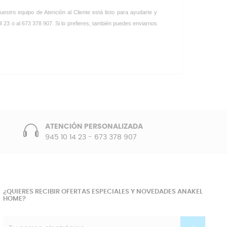
tro equipo de Atención al Cliente está listo para ayudarte y
14 23 o al 673 378 907. Si lo prefieres, también puedes enviarnos
ATENCIÓN PERSONALIZADA
945 10 14 23
-
673 378 907
¿QUIERES RECIBIR OFERTAS ESPECIALES Y NOVEDADES ANAKEL
HOME?