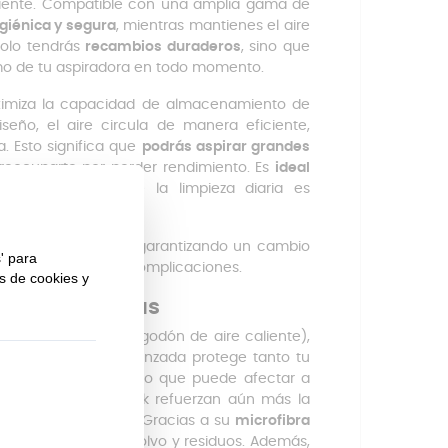
iciente. Compatible con una amplia gama de
giénica y segura
, mientras mantienes el aire
solo tendrás
recambios duraderos
, sino que
mo de tu aspiradora en todo momento.
ximiza la capacidad de almacenamiento de
eño, el aire circula de manera eficiente,
. Esto significa que
podrás aspirar grandes
reocuparte por perder rendimiento. Es
ideal
ho tránsito
, donde la limpieza diaria es
do escapes de polvo y garantizando un cambio
 totalmente libre de complicaciones.
micropartículas
ido + meltblown + algodón de aire caliente),
os
. Esta filtración avanzada protege tanto tu
y libre de polvo fino que puede afectar a
s incluidos en el pack refuerzan aún más la
pio en cada limpieza.Gracias a su
microfibra
con altas cargas de polvo y residuos. Además,