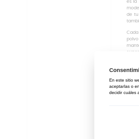
es la
model
de tu
tambi
Cada 
polvo
mante
super
para
impre
El
sis
higié
Fil
Cada
capac
aspir
perso
capac
antid