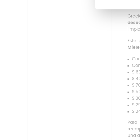
impid
Graci
dese
limpi
Este
Miele
Com
Com
S 6
S 4
S 7
S 5
S 3
S 2
S 2
Para 
reemp
una a