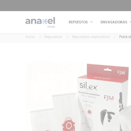
REPUESTOS
ENVASADORAS
Inicio
Repuestos
Repuestos aspiradora
Pack d