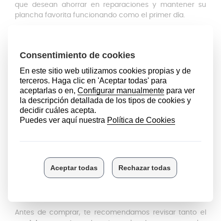
que desean ahorrar en reparaciones y mantener su
plancha favorita funcionando como el primer día.
El fusible térmico protege tu plancha contra el
sobrecalentamiento, evitando daños en el circuito y en
las placas calefactoras. Si tu GHD se apagó
repentinamente o no calienta, es muy probable que
este pequeño componente haya cumplido su función
de seguridad.
Por otro lado, el cable de alimentación es el encargado
de llevar la energía al dispositivo. Con el tiempo, puede
sufrir cortes, dobleces o deterioro por el uso. Nuestro
cable es 100 % compatible y de alta resistencia,
garantizando una conexión estable y segura, con un
conector giratorio.
Este
pack de repuesto
GHD
es compatible con los
siguientes modelos: GHD 5.0, GHD SS5.0, GHD 4.2B, GHD
SM5.0 y modelos anteriores.
Antes de comprar, te recomendamos revisar tanto el