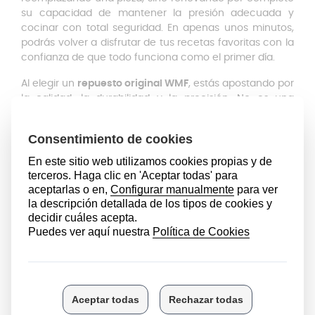
su capacidad de mantener la presión adecuada y
cocinar con total seguridad. En apenas unos minutos,
podrás volver a disfrutar de tus recetas favoritas con la
confianza de que todo funciona como el primer día.
Al elegir un
repuesto original WMF
, estás apostando por
la calidad, la durabilidad y la precisión. No es una
imitación ni una pieza genérica: es el mismo
componente que la marca instala en sus ollas nuevas.
Eso significa que conservarás todas las ventajas que
hacen únicas a las ollas WMF:
Cocción rápida y uniforme
, para resultados perfectos
en menos tiempo
Ahorro de energía, gracias a un
sellado eficaz
que
conserva el calor y la presión
Seguridad total
, con un sistema de cierre hermético
que te permite cocinar sin preocupaciones
Resultados perfectos
siempre, con alimentos más
tiernos, sabrosos y saludables
Renovar tu válvula de seguridad es una forma sencilla