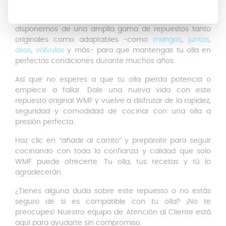
de prolongar la vida útil de tu olla y seguir disfrutando
de todas sus ventajas. Y si lo deseas, también
disponemos de una amplia gama de repuestos tanto
originales como adaptables -como
mangos
,
juntas
,
asas
,
válvulas
y más- para que mantengas tu olla en
perfectas condiciones durante muchos años.
Así que no esperes a que tu olla pierda potencia o
empiece a fallar. Dale una nueva vida con este
repuesto original WMF y vuelve a disfrutar de la rapidez,
seguridad y comodidad de cocinar con una olla a
presión perfecta.
Haz clic en “añadir al carrito” y prepárate para seguir
cocinando con toda la confianza y calidad que solo
WMF puede ofrecerte. Tu olla, tus recetas y tú lo
agradecerán.
¿Tienes alguna duda sobre este repuesto o no estás
seguro de si es compatible con tu olla? ¡No te
preocupes! Nuestro equipo de Atención al Cliente está
aquí para ayudarte sin compromiso.