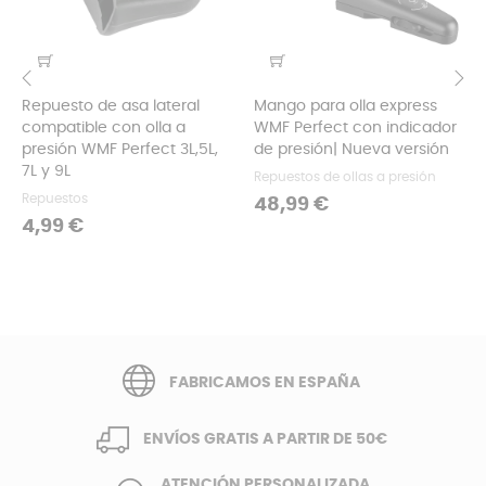
Repuesto de asa lateral
Mango para olla express
‹
›
compatible con olla a
WMF Perfect con indicador
presión WMF Perfect 3L,5L,
de presión| Nueva versión
7L y 9L
Repuestos de ollas a presión
Repuestos
Precio
48,99 €
Precio
4,99 €
FABRICAMOS EN ESPAÑA
ENVÍOS GRATIS A PARTIR DE 50€
ATENCIÓN PERSONALIZADA