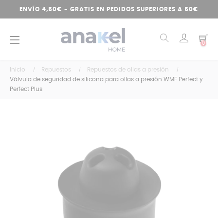
ENVÍO 4,50€ - GRATIS EN PEDIDOS SUPERIORES A 50€
Navegación
☰
0
de
palanca
Inicio
Repuestos
Repuestos de ollas a presión
Válvula de seguridad de silicona para ollas a presión WMF Perfect y
Perfect Plus