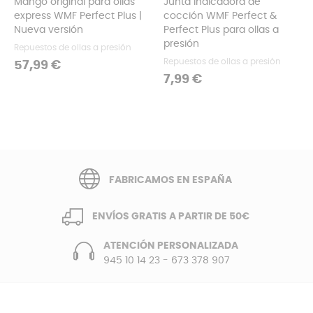
Mango original para ollas
Junta indicadora de
express WMF Perfect Plus |
cocción WMF Perfect &
Nueva versión
Perfect Plus para ollas a
presión
Repuestos de ollas a presión
Repuestos de ollas a presión
Precio
57,99 €
Precio
7,99 €
FABRICAMOS EN ESPAÑA
ENVÍOS GRATIS A PARTIR DE 50€
ATENCIÓN PERSONALIZADA
945 10 14 23
-
673 378 907