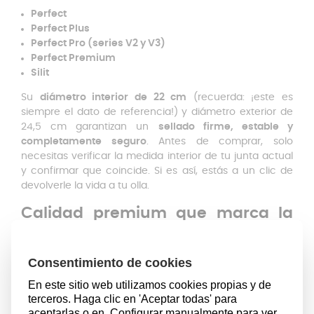
Perfect
Perfect Plus
Perfect Pro (series V2 y V3)
Perfect Premium
Silit
Su
diámetro interior de 22 cm
(recuerda: ¡este es
siempre el dato de referencia!) y diámetro exterior de
24,5 cm garantizan un
sellado firme, estable y
completamente seguro
. Antes de comprar, solo
necesitas verificar la medida interior de tu junta actual
y confirmar que coincide. Si es así, estás a un clic de
devolverle la vida a tu olla.
Calidad premium que marca la
diferencia
La junta está fabricada con
silicona de alta calidad,
resistente al calor
, pensada para soportar
temperaturas exigentes y un uso continuado sin
deformarse. Gracias a su composición,
no transmite
olor, sabor ni residuos a los alimentos
, asegurando