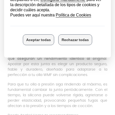
que cada plato conserve su autenticidad y frescura.
Además, su flexibilidad y resistencia prolongan su vida
útil, permitiéndote cocinar durante más tiempo con
total confianza.
Fabricación europea: garantía de
fiabilidad
Este recambio no es cualquier goma genérica: está
fabricado en Europa siguiendo estándares rigurosos
que aseguran un rendimiento idéntico al original
.
Apostar por esta junta es elegir un producto seguro,
fiable y duradero, diseñado para adaptarse a la
perfección a tu olla WMF sin complicaciones.
Para que tu olla a presión siga rindiendo al máximo, es
fundamental cambiar la junta periódicamente. Con el
tiempo, la silicona puede volverse rígida, agrietarse o
perder elasticidad, provocando pequeñas fugas que
afectan a la presión y a los tiempos de cocción.