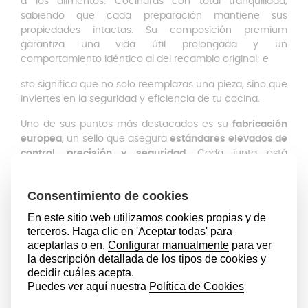
a los alimentos. Cocinarás con total tranquilidad,
sabiendo que cada preparación mantiene sus
propiedades intactas. Su composición premium
garantiza una vida útil prolongada y un
comportamiento idéntico al del recambio original; e
sto significa que no solo reemplazas una pieza, sino que
inviertes en la seguridad y eficiencia de tu cocina.
Uno de sus puntos más destacados es su
fabricación
europea
, un sello que asegura
estándares elevados de
control, precisión y seguridad
. Cada junta está
elaborada con materiales cuidadosamente
seleccionados, pensados para
ofrecer durabilidad y el
máximo rendimiento incluso con un uso diario
. Si
buscas una opción robusta, fiable y que alargue la vida
de tu olla, este pack es tu mejor aliado.
Para mantener tu olla funcionando como el primer día,
es esencial sustituir tanto la junta como las membranas
y juntas indicadoras de presión de forma periódica.
Con el uso, estos componentes pueden volverse