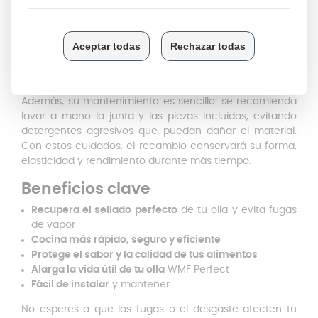
frágiles o desgastarse, provocando fugas de vapor que
reducen la eficiencia de cocción y aumentan el tiempo
necesario para preparar tus platos. Cambiarlos a
tiempo no solo mejora la seguridad, sino que también
te permite ahorrar energía y evitar averías más
costosas.
Además, su mantenimiento es sencillo: se recomienda
lavar a mano la junta y las piezas incluidas, evitando
detergentes agresivos que puedan dañar el material.
Con estos cuidados, el recambio conservará su forma,
elasticidad y rendimiento durante más tiempo.
Beneficios clave
Recupera el sellado perfecto
de tu olla y evita fugas
de vapor
Cocina más rápido, seguro y eficiente
Protege el sabor y la calidad de tus alimentos
Alarga la vida útil de tu olla
WMF Perfect
Fácil de instalar
y mantener
No esperes a que las fugas o el desgaste afecten tu