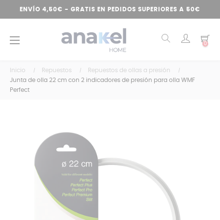
ENVÍO 4,50€ - GRATIS EN PEDIDOS SUPERIORES A 50€
Navegación
☰
0
de
palanca
Inicio
Repuestos
Repuestos de ollas a presión
Junta de olla 22 cm con 2 indicadores de presión para olla WMF
Perfect