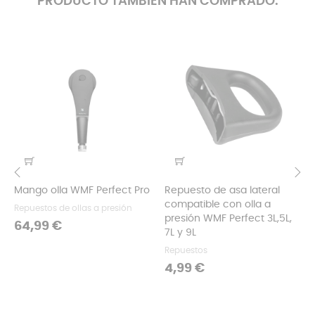
PRODUCTO TAMBIÉN HAN COMPRADO:
Mango olla WMF Perfect Pro
Repuesto de asa lateral
‹
›
compatible con olla a
Repuestos de ollas a presión
presión WMF Perfect 3L,5L,
Precio
64,99 €
7L y 9L
Repuestos
Precio
4,99 €