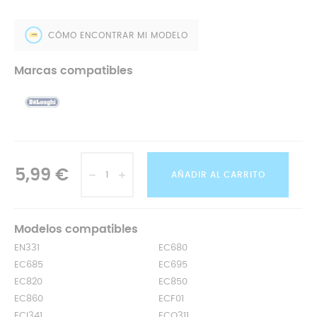
CÓMO ENCONTRAR MI MODELO
Marcas compatibles
5,99 €
AÑADIR AL CARRITO
Modelos compatibles
EN331
EC680
EC685
EC695
EC820
EC850
EC860
ECF01
ECI341
ECO311