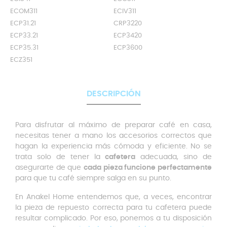
ECOM311
ECIV311
ECP31.21
CRP3220
ECP33.21
ECP3420
ECP35.31
ECP3600
ECZ351
DESCRIPCIÓN
Para disfrutar al máximo de preparar café en casa,
necesitas tener a mano los accesorios correctos que
hagan la experiencia más cómoda y eficiente. No se
trata solo de tener la
cafetera
adecuada, sino de
asegurarte de que
cada pieza funcione perfectamente
para que tu café siempre salga en su punto.
En Anakel Home entendemos que, a veces, encontrar
la pieza de repuesto correcta para tu cafetera puede
resultar complicado. Por eso, ponemos a tu disposición