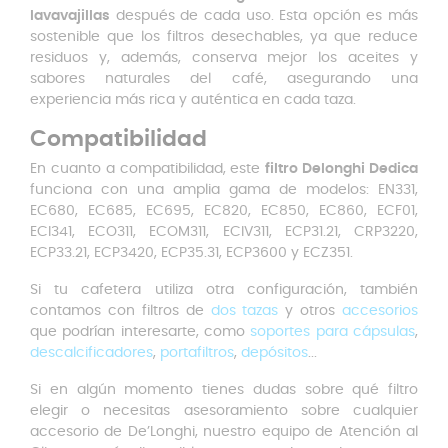
lavavajillas
después de cada uso. Esta opción es más
sostenible que los filtros desechables, ya que reduce
residuos y, además, conserva mejor los aceites y
sabores naturales del café, asegurando una
experiencia más rica y auténtica en cada taza.
Compatibilidad
En cuanto a compatibilidad, este
filtro Delonghi Dedica
funciona con una amplia gama de modelos: EN331,
EC680, EC685, EC695, EC820, EC850, EC860, ECF01,
ECI341, ECO311, ECOM311, ECIV311, ECP31.21, CRP3220,
ECP33.21, ECP3420, ECP35.31, ECP3600 y ECZ351.
Si tu cafetera utiliza otra configuración, también
contamos con filtros de
dos tazas
y otros
accesorios
que podrían interesarte, como
soportes para cápsulas
,
descalcificadores
,
portafiltros
,
depósitos
...
Si en algún momento tienes dudas sobre qué filtro
elegir o necesitas asesoramiento sobre cualquier
accesorio de De’Longhi, nuestro equipo de Atención al