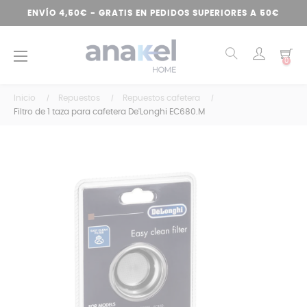
ENVÍO 4,50€ - GRATIS EN PEDIDOS SUPERIORES A 50€
Navegación
☰
0
de
palanca
Inicio
Repuestos
Repuestos cafetera
Filtro de 1 taza para cafetera De'Longhi EC680.M