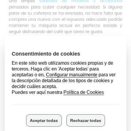
una amplia
variedad de modelos y accesorios
pensados para cubrir cualquier necesidad. Si alguna
parte de tu cafetera se ha averiado, no hace falta que
compres una nueva: con el repuesto adecuado podrás
mantener tu máquina actual en perfecto estado y
seguir disfrutando del café que tanto te gusta.
El filtro Easy Clean
de 1 taza está diseñado para café en
polvo o molido, compatible con
cafeteras
De’Longhi.
Este filtro cuenta con un
interior desmontable
, lo que
facilita enormemente su limpieza y garantiza que
puedas mantenerlo en condiciones óptimas con el
mínimo esfuerzo. Fabricado en
acero inoxidable de alta
calidad
, resiste altas temperaturas y asegura un flujo
de café constante y seguro.
El
diseño poroso
de este filtro mejora el proceso de
filtrado, permitiéndote preparar cualquier tipo de café
sin errores ni sorpresas desagradables. Además, es
compatible con el prensador de De’Longhi
, lo que
significa que tendrás todas las herramientas necesarias
para conseguir un café perfecto en casa.