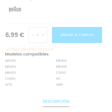
6,99 €
AÑADIR AL CARRITO
ÚLTIMAS UNIDADES EN STOCK
Modelos compatibles
MR390
MR400
MR404
MR405
MR430
CH100
CH250
HC
4179
4185
DESCRIPCIÓN