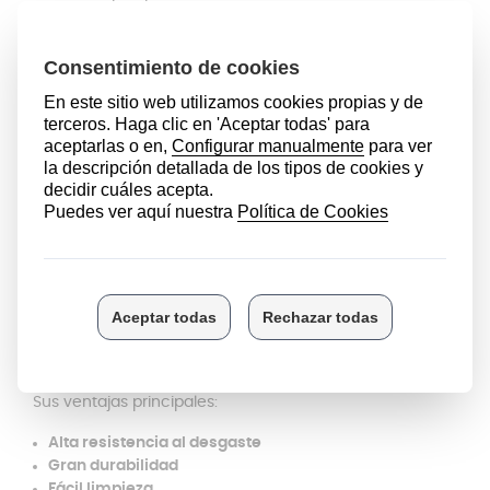
motor de la batidora.
El sistema de acoplamiento plano permite una
conexión estable con el eje del motor, asegurando una
correcta transmisión de potencia para que las cuchillas
funcionen de forma eficiente y sin vibraciones.
Antes de comprar, verifica que tu modelo utiliza encaje
plano, ya que
no es compatible con sistemas de eje
redondo o estriado
.
Material resistente y fácil
mantenimiento
Fabricada en
plástico técnico de alta resistencia
, esta
tapa está preparada para soportar el uso intensivo
diario sin deformarse ni perder su capacidad de ajuste.
Sus ventajas principales:
Alta resistencia al desgaste
Gran durabilidad
Fácil limpieza