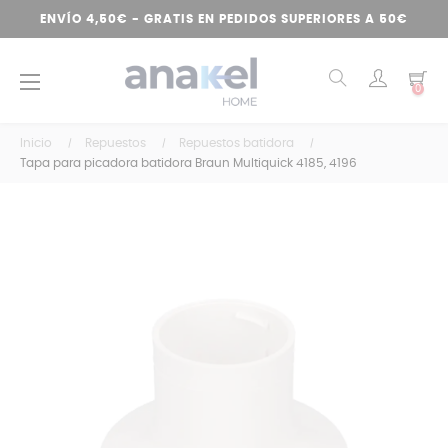
ENVÍO 4,50€ - GRATIS EN PEDIDOS SUPERIORES A 50€
Navegación
☰
0
de
palanca
Inicio
Repuestos
Repuestos batidora
Tapa para picadora batidora Braun Multiquick 4185, 4196