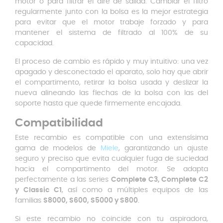
motor o para filtrar el aire de salida. Cambiar el filtro
regularmente junto con la bolsa es la mejor estrategia
para evitar que el motor trabaje forzado y para
mantener el sistema de filtrado al 100% de su
capacidad.
El proceso de cambio es rápido y muy intuitivo: una vez
apagado y desconectado el aparato, solo hay que abrir
el compartimento, retirar la bolsa usada y deslizar la
nueva alineando las flechas de la bolsa con las del
soporte hasta que quede firmemente encajada.
Compatibilidad
Este recambio es compatible con una extensísima
gama de modelos de
Miele
, garantizando un ajuste
seguro y preciso que evita cualquier fuga de suciedad
hacia el compartimento del motor. Se adapta
perfectamente a las series
Complete C3, Complete C2
y Classic C1
, así como a múltiples equipos de las
familias
S8000, S600, S5000 y S800
.
Si este recambio no coincide con tu aspiradora,