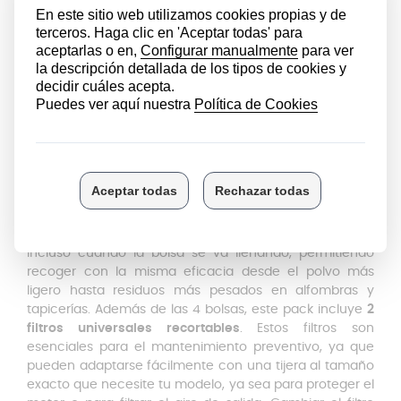
estándar, este sistema avanzado actúa como un filtro
de alta precisión capaz de retener hasta el
99,9% del
polvo
, las partículas finas y los alérgenos domésticos. Al
atrapar estos elementos en su interior, se impide que
vuelvan a circular por el ambiente durante el proceso
de aspirado, lo que mejora drásticamente la calidad del
aire de salida. Logra capturar de forma eficaz polen,
ácaros y pelos, contribuyendo a crear un entorno
mucho más saludable y libre de impurezas.
Succión Potente y Mantenimiento
Integral con Filtros
La aspiradora mantiene una
succión potente y estable
incluso cuando la bolsa se va llenando, permitiendo
recoger con la misma eficacia desde el polvo más
ligero hasta residuos más pesados en alfombras y
tapicerías. Además de las 4 bolsas, este pack incluye
2
filtros universales recortables
. Estos filtros son
esenciales para el mantenimiento preventivo, ya que
pueden adaptarse fácilmente con una tijera al tamaño
exacto que necesite tu modelo, ya sea para proteger el