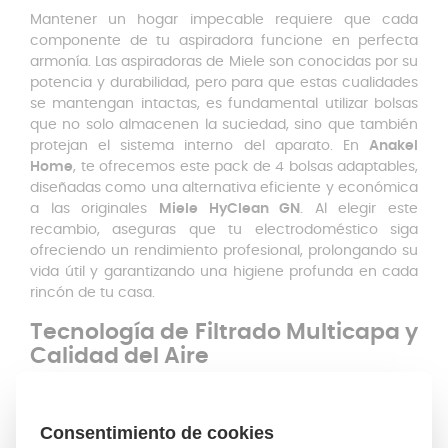
Mantener un hogar impecable requiere que cada
componente de tu aspiradora funcione en perfecta
armonía. Las aspiradoras de Miele son conocidas por su
potencia y durabilidad, pero para que estas cualidades
se mantengan intactas, es fundamental utilizar bolsas
que no solo almacenen la suciedad, sino que también
protejan el sistema interno del aparato. En
Anakel
Home
, te ofrecemos este pack de 4 bolsas adaptables,
diseñadas como una alternativa eficiente y económica
a las originales
Miele HyClean GN
. Al elegir este
recambio, aseguras que tu electrodoméstico siga
ofreciendo un rendimiento profesional, prolongando su
vida útil y garantizando una higiene profunda en cada
rincón de tu casa.
Tecnología de Filtrado Multicapa y
Calidad del Aire
Uno de los puntos clave de estas bolsas es su
fabricación mediante tecnología de microfibra
multicapa de alta resistencia. A diferencia de las bolsas