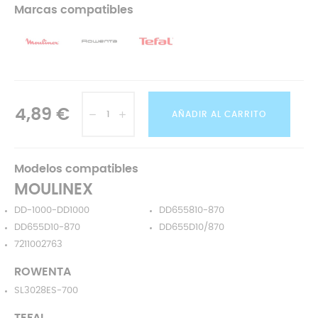
Marcas compatibles
4,89 €
AÑADIR AL CARRITO
Modelos compatibles
MOULINEX
DD-1000-DD1000
DD655810-870
DD655D10-870
DD655D10/870
7211002763
ROWENTA
SL3028ES-700