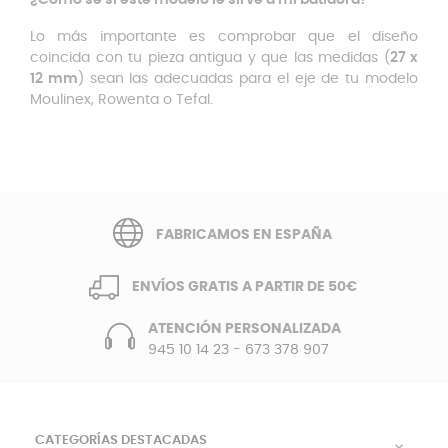
¿Cómo sé si este modelo le sirve a mi batidora?
Lo más importante es comprobar que el diseño
coincida con tu pieza antigua y que las medidas (
27 x
12 mm
) sean las adecuadas para el eje de tu modelo
Moulinex, Rowenta o Tefal.
FABRICAMOS EN ESPAÑA
ENVÍOS GRATIS A PARTIR DE 50€
ATENCIÓN PERSONALIZADA
945 10 14 23
-
673 378 907
CATEGORÍAS DESTACADAS
