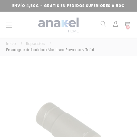
ENVÍO 4,50€ - GRATIS EN PEDIDOS SUPERIORES A 50€
Navegación
☰
0
de
palanca
Inicio
Repuestos
Embrague de batidora Moulinex, Rowenta y Tefal