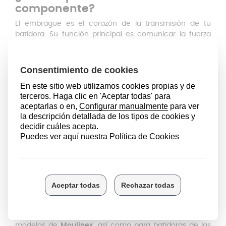
componente?
El embrague es el corazón de la transmisión de tu
batidora. Su función principal es comunicar la fuerza
del motor directamente a las cuchillas para que estas
giren con la potencia necesaria. Al estar fabricado en
un
plástico
de alta resistencia, está diseñado para
soportar la fricción.
Este repuesto ha sido diseñado con dimensiones
precisas para garantizar un encaje milimétrico y un
rendimiento óptimo en cada uso. Cuenta con unas
medidas de
27 mm de largo y 12 mm de ancho
,
fabricado en un material duradero y de alta resistencia
al calor.
Compatibilidad
Este embrague es un recambio versátil compatible con
diversas marcas del grupo, lo que asegura su
funcionalidad en una amplia gama de
electrodomésticos. Es el componente adecuado para
modelos de
Moulinex
, así como para batidoras de las