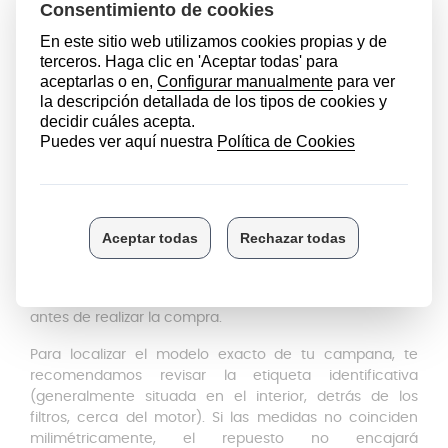
mm.
Anclajes inferiores:
Separación de 123 mm entre
patillas y 51 mm a cada lado. Longitud de patilla
trasera de 17 mm.
Mantenimiento:
Totalmente
apto para lavavajillas
, lo
que facilita su limpieza mensual con agua caliente y
desengrasante.
Compatibilidad y Verificación
Este filtro es compatible con modelos específicos de las
marcas
Cata, Apelson y Nodor
. Debido a que existen
muchos modelos con estéticas similares pero anclajes
distintos, es
imprescindible medir con exactitud
tus
filtros antiguos y verificar las distancias de las patillas
antes de realizar la compra.
Para localizar el modelo exacto de tu campana, te
recomendamos revisar la etiqueta identificativa
(generalmente situada en el interior, detrás de los
filtros, cerca del motor). Si las medidas no coinciden
milimétricamente, el repuesto no encajará