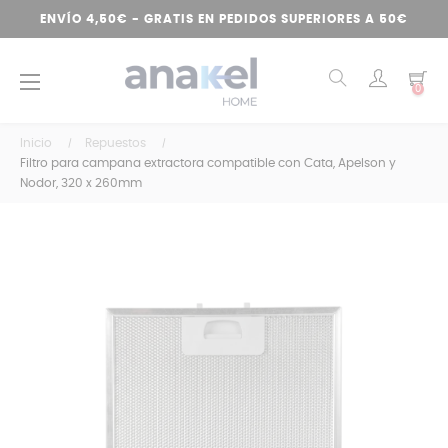
ENVÍO 4,50€ - GRATIS EN PEDIDOS SUPERIORES A 50€
Navegación
☰
0
de
palanca
Inicio
Repuestos
Filtro para campana extractora compatible con Cata, Apelson y
Nodor, 320 x 260mm