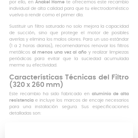
por ello, en
Anakel Home
te ofrecemos este recambio
individual de alta calidad para que tu electrodoméstico
vuelva a rendir como el primer día.
Sustituir un filtro saturado no solo mejora la capacidad
de succión, sino que protege el motor de posibles
averías y elimina los malos olores. Para un uso estándar
(1 a 2 horas diarias), recomendamos renovar los filtros
metálicos
al menos una vez al año
y realizar limpiezas
periódicas para evitar que la suciedad acumulada
merme su efectividad.
Características Técnicas del Filtro
(320 x 260 mm)
Este recambio ha sido fabricado en
aluminio de alta
resistencia
e incluye los marcos de encaje necesarios
para una instalación segura. Sus especificaciones
detalladas son:
Dimensiones exteriores:
320 mm x 260 mm.
Anclajes superiores:
Distancia de 45 mm entre
patillas y 100 mm a cada lado. Longitud de patilla de 7