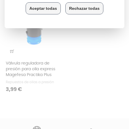
Válvula reguladora de
presión para olla express
Magefesa Practika Plus
Repuestos de ollas a presión
Precio
3,99 €