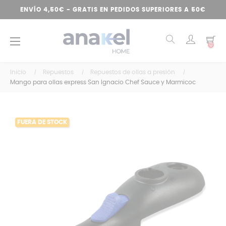
ENVÍO 4,50€ - GRATIS EN PEDIDOS SUPERIORES A 50€
Navegación
☰
0
de
palanca
Inicio
Repuestos
Repuestos de ollas a presión
Mango para ollas express San Ignacio Chef Sauce y Marmicoc
FUERA DE STOCK