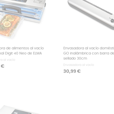
ra de alimentos al vacío
Envasadora al vacío domést
nal Digit 40 Neo de ELMA
GO inalámbrica con barra d
sellado 30cm
a al vacío
Envasadora al vacío
 €
Precio
30,99 €