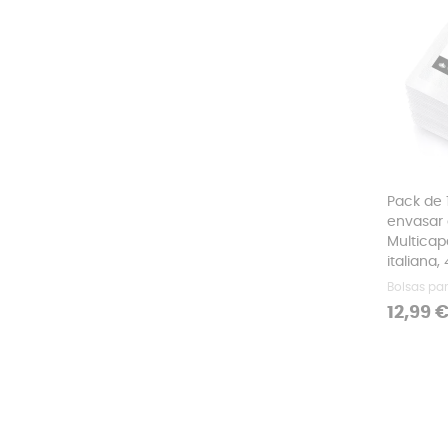
Pack de 
envasar 
Multicap
italiana,
Bolsas par
Precio
12,99 