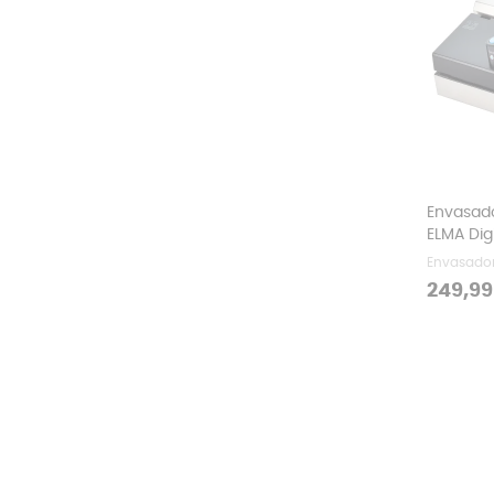
Envasado
ELMA Digi
Envasador
Precio
249,99