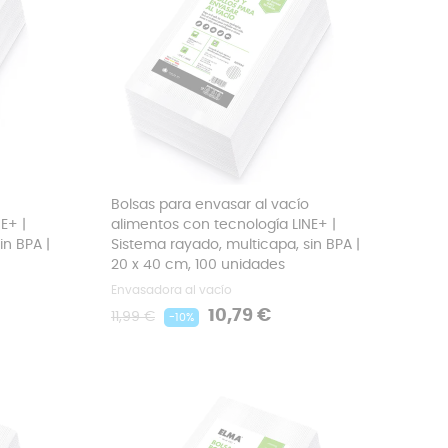
Bolsas para envasar al vacío
E+ |
alimentos con tecnología LINE+ |
in BPA |
Sistema rayado, multicapa, sin BPA |
20 x 40 cm, 100 unidades
Envasadora al vacío
Precio
Precio
10,79 €
11,99 €
-10%
regular