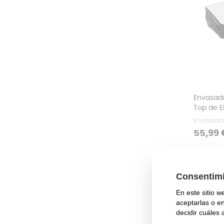
Envasado
Top de 
Envasador
Precio
55,99 