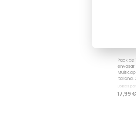
Pack de 
envasar 
Multicap
italiana,
Bolsas par
Precio
17,99 