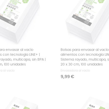
ara envasar al vacío
Bolsas para envasar al vacío
s con tecnología LINE+ |
alimentos con tecnología LIN
rayado, multicapa, sin BPA |
Sistema rayado, multicapa, s
cm, 100 unidades
20 x 30 cm, 100 unidades
a al vacío
Envasadora al vacío
Precio
9,99 €