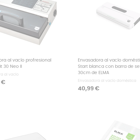
ra al vacío profresional
Envasadora al vacío domést
t 30 Neo II
Start blanca con barra de se
30cm de ELMA
a al vacío
Envasadora al vacío doméstica
 €
Precio
40,99 €