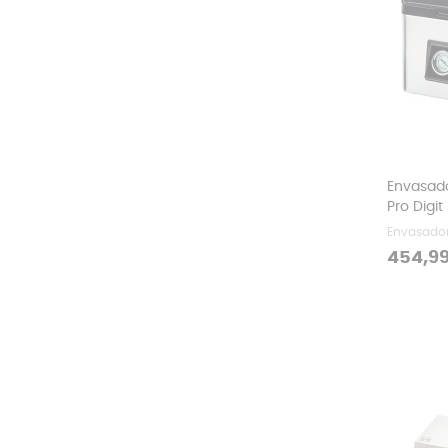
Envasad
Pro Digit
Envasador
Precio
454,99