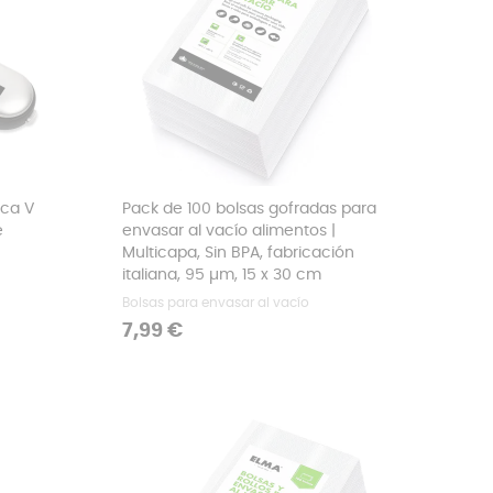
ica V
Pack de 100 bolsas gofradas para
e
envasar al vacío alimentos |
Multicapa, Sin BPA, fabricación
italiana, 95 µm, 15 x 30 cm
Bolsas para envasar al vacío
Precio
7,99 €