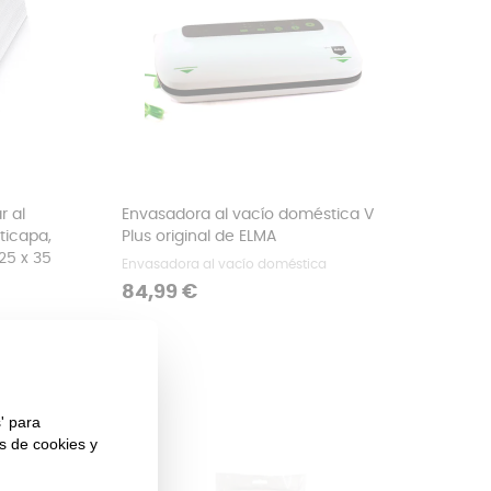
r al
Envasadora al vacío doméstica V
ticapa,
Plus original de ELMA
 25 x 35
Envasadora al vacío doméstica
Precio
84,99 €