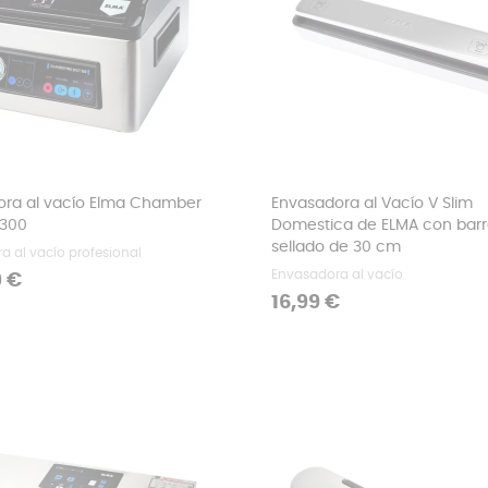
ora al vacío Elma Chamber
Envasadora al Vacío V Slim
 300
Domestica de ELMA con barr
sellado de 30 cm
a al vacío profesional
Envasadora al vacío
 €
Precio
16,99 €