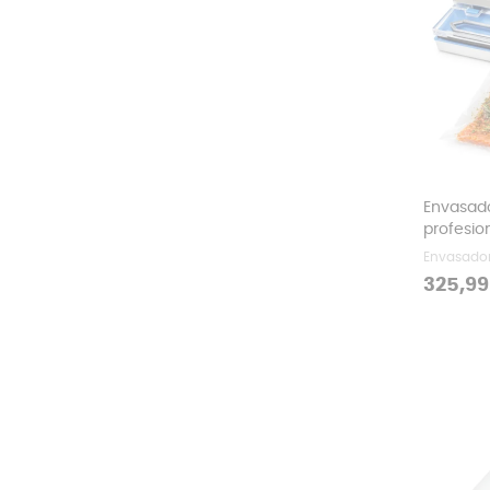
Envasado
profesio
Envasador
Precio
325,99