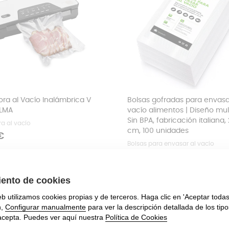
ra al Vacío Inalámbrica V
Bolsas gofradas para envasa
ELMA
vacío alimentos | Diseño mul
Sin BPA, fabricación italiana,
a al vacío
cm, 100 unidades
€
Bolsas para envasar al vacío
Precio
13,49 €