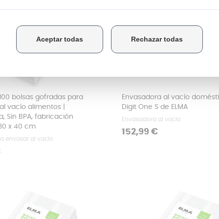
100 bolsas gofradas para
Envasadora al vacío domést
al vacío alimentos |
Digit One S de ELMA
a, Sin BPA, fabricación
Envasadora al vacío
 30 x 40 cm
Precio
152,99 €
a envasar al vacío
€