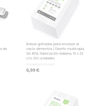
Bolsas gofradas para envasar al
a de
vacío alimentos | Diseño multicapa,
Sin BPA, fabricación italiana, 15 x 25
cm, 100 unidades
Envasadora al vacío
Precio
6,99 €