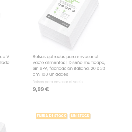
ica V
Bolsas gofradas para envasar al
llado
vacío alimentos | Diseño multicapa,
Sin BPA, fabricación italiana, 20 x 30
cm, 100 unidades
Bolsas para envasar al vacío
Precio
9,99 €
FUERA DE STOCK
SIN STOCK