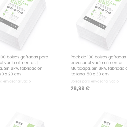
100 bolsas gofradas para
Pack de 100 bolsas gofradas
al vacío alimentos |
envasar al vacío alimentos |
a, Sin BPA, fabricación
Multicapa, Sin BPA, fabricaci
 40 x 20 cm
italiana, 50 x 30 cm
a envasar al vacío
Bolsas para envasar al vacío
Precio
€
28,99 €