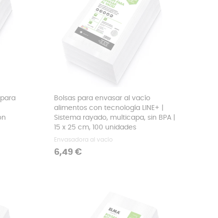
 para
Bolsas para envasar al vacío
alimentos con tecnología LINE+ |
ón
Sistema rayado, multicapa, sin BPA |
15 x 25 cm, 100 unidades
Envasadora al vacío
Precio
6,49 €