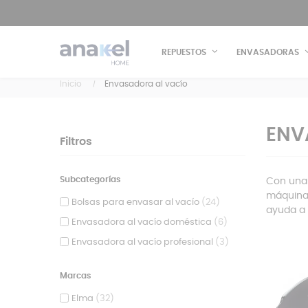
REPUESTOS
ENVASADORAS
Inicio
Envasadora al vacío
ENV
Filtros
Subcategorías
Con un
máquina 
Bolsas para envasar al vacío
(24)
ayuda a 
Envasadora al vacío doméstica
(6)
Envasadora al vacío profesional
(3)
Marcas
Elma
(32)