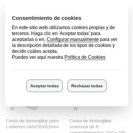
Pack 4 ruedas para cesto
Cesta de lavavajillas para
inferior de lavavajillas Beko
cubiertos con 8
compartimentos 24x17cm
Repuestos lavavajillas
Repuestos lavavajillas
Precio
8,50 €
Precio
9,99 €
Cesta de lavavajillas para
Cesta de lavavajillas
cubiertos 240x135x123mm
universal de 8