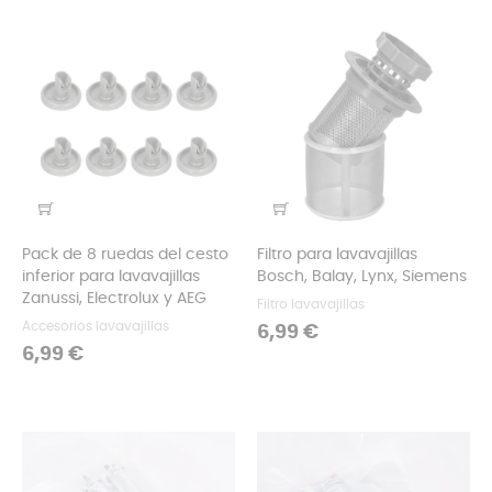
Pack de 8 ruedas del cesto
Filtro para lavavajillas
inferior para lavavajillas
Bosch, Balay, Lynx, Siemens
Zanussi, Electrolux y AEG
Filtro lavavajillas
Accesorios lavavajillas
Precio
6,99 €
Precio
6,99 €