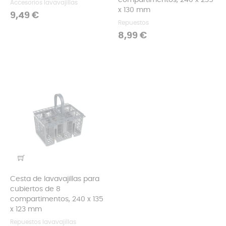
compartimentos, 240 x 235
Accesorios lavavajillas
x 130 mm
Precio
9,49 €
Repuestos
Precio
8,99 €
Cesta de lavavajillas para
cubiertos de 8
compartimentos, 240 x 135
x 123 mm
Repuestos lavavajillas