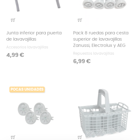
Junta inferior para puerta
Pack 8 ruedas para cesta
de lavavajillas
superior de lavavajillas
Zanussi, Electrolux y AEG
Accesorios lavavajillas
Repuestos lavavajillas
Precio
4,99 €
Precio
6,99 €
POCAS UNIDADES