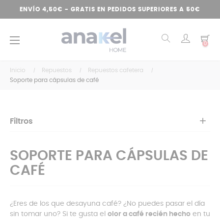
ENVÍO 4,50€ - GRATIS EN PEDIDOS SUPERIORES A 50€
Navegación
☰
0
de
palanca
Inicio
Repuestos
Repuestos cafetera
Soporte para cápsulas de café
Filtros
SOPORTE PARA CÁPSULAS DE
CAFÉ
¿Eres de los que desayuna café? ¿No puedes pasar el día
sin tomar uno? Si te gusta el
olor a café recién hecho
en tu