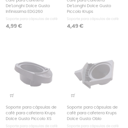
café para cafetera
café para cafetera
De'Longhi Dolce Gusto
De'Longhi Dolce Gusto
Infinissima EDG260
Piccolo Krups
Soporte para cápsulas de café
Soporte para cápsulas de café
Precio
Precio
4,99 €
4,49 €
Soporte para cápsulas de
Soporte para cápsulas de
café para cafetera Krups
café para cafetera Krups
Dolce Gusto Piccolo XS
Dolce Gusto Oblo
Soporte para cápsulas de café
Soporte para cápsulas de café