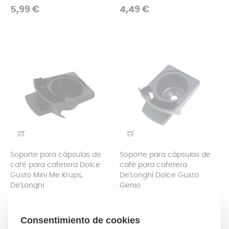
Precio
Precio
5,99 €
4,49 €
Soporte para cápsulas de
Soporte para cápsulas de
café para cafetera Dolce
café para cafetera
Gusto Mini Me Krups,
De'Longhi Dolce Gusto
De'Longhi
Genio
Soporte para cápsulas de café
Soporte para cápsulas de café
Precio
Precio
5,99 €
11,99 €