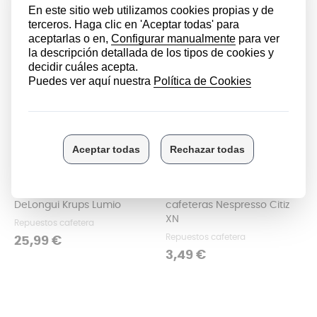
Soporte para cápsulas de
Cajón de cápsulas de café
café para cafetera
usadas compatible con
DeLongui Krups Lumio
cafeteras Nespresso Citiz
XN
Repuestos cafetera
Repuestos cafetera
Precio
25,99 €
Precio
3,49 €