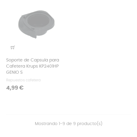
Soporte de Capsula para
Cafetera Krups KP2401HP
GENIO S
Repuestos cafetera
Precio
4,99 €
Mostrando 1-9 de 9 producto(s)