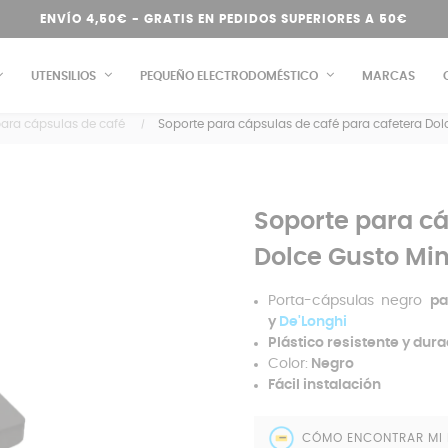
ENVÍO 4,50€ - GRATIS EN PEDIDOS SUPERIORES A 50€
UTENSILIOS
PEQUEÑO ELECTRODOMÉSTICO
MARCAS
para cápsulas de café
Soporte para cápsulas de café para cafetera Dolc
Soporte para cá
Dolce Gusto Min
Porta-cápsulas negro
pa
y
De'Longhi
Plástico resistente y dur
Color:
Negro
Fácil instalación
CÓMO ENCONTRAR MI