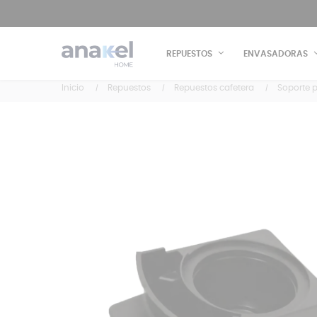
REPUESTOS
ENVASADORAS
Inicio
Repuestos
Repuestos cafetera
Soporte 