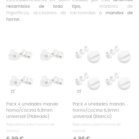
electrodomésticos en buen estado, por eso,
tenemos
recambios de todo tipo
,
tiradores de
frigoríficos
,
accesorios de microondas
o
mandos de
horno.
Pack 4 unidades mando
Pack 4 unidades mando
horno/cocina 6,8mm
horno/cocina 6,8mm
universal (Plateado)
universal (Blanco)
Repuestos para hornos de
Repuestos para hornos de
cocina
cocina
Precio
Precio