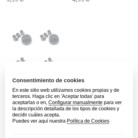
5,99 €
4,99 €
Pack 4 unidades mando
horno/cocina 6,8mm
universal (Negro)
Repuestos para hornos de
cocina
Precio
4,99 €