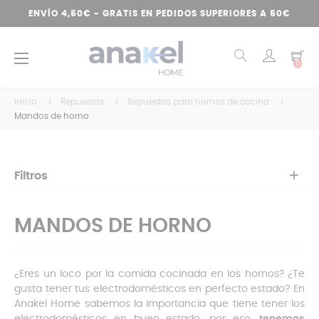
ENVÍO 4,50€ - GRATIS EN PEDIDOS SUPERIORES A 50€
Navegación
☰
0
de
palanca
Inicio
Repuestos
Repuestos para hornos de cocina
Mandos de horno
Filtros
MANDOS DE HORNO
¿Eres un loco por la comida cocinada en los hornos? ¿Te
gusta tener tus electrodomésticos en perfecto estado? En
Anakel Home sabemos la importancia que tiene tener los