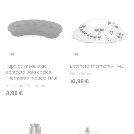
Tapa de módulo de
Botonera Thermomix TM31
contacto para cables
Placa frontal
Thermomix modelo TM31
Precio
10,99 €
Accesorios Thermomix
Precio
8,99 €