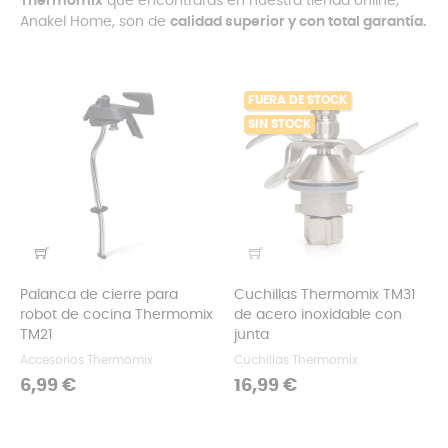
Thermomix
que encontrarás en nuestra tienda online,
Anakel Home, son de
calidad superior y con total garantía.
FUERA DE STOCK
SIN STOCK
Palanca de cierre para
Cuchillas Thermomix TM31
robot de cocina Thermomix
de acero inoxidable con
TM21
junta
Accesorios Thermomix
Cuchillas Thermomix
Precio
Precio
6,99 €
16,99 €