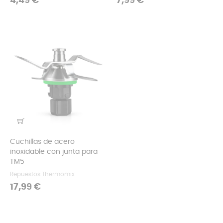
4,49 €
7,99 €
Cuchillas de acero
inoxidable con junta para
TM5
Repuestos Thermomix
Precio
17,99 €