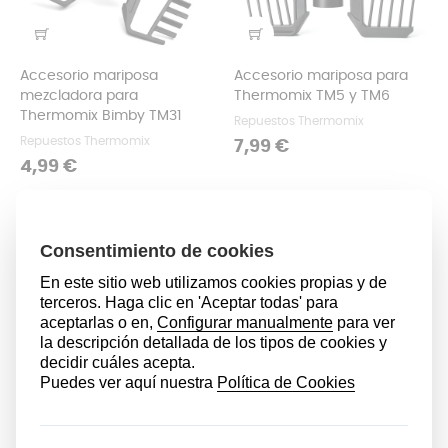
Accesorio mariposa
Accesorio mariposa para
mezcladora para
Thermomix TM5 y TM6
Thermomix Bimby TM31
Repuestos Thermomix
Repuestos Thermomix
Precio
7,99 €
Precio
4,99 €