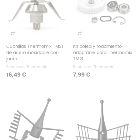
Cuchillas Thermomix TM21
Kit polea y rodamiento
de acero inoxidable con
adaptable para Thermomix
junta
TM21
Repuestos Thermomix
Repuestos Thermomix
Precio
Precio
16,49 €
7,99 €