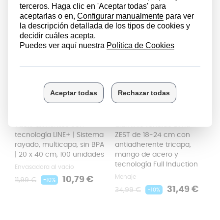
Bolsas para envasar al
Pack de sartenes de
vacío alimentos con
aluminio fundido Elma
tecnología LINE+ | Sistema
ZEST de 18-24 cm con
rayado, multicapa, sin BPA
antiadherente tricapa,
| 20 x 40 cm, 100 unidades
mango de acero y
tecnología Full Induction
Envasadora al vacío
Menaje
Precio
Precio
10,79 €
11,99 €
-10%
Precio
Precio
regular
31,49 €
34,99 €
-10%
regular