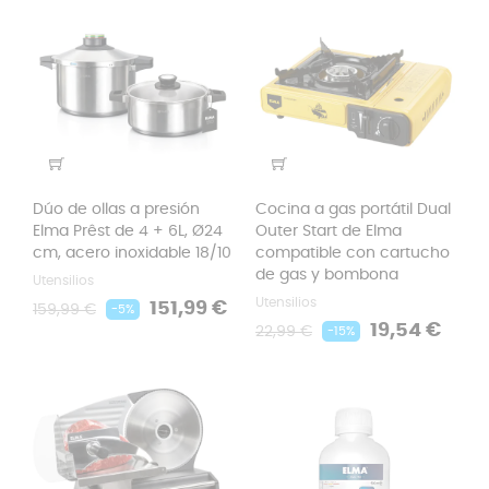
Dúo de ollas a presión
Cocina a gas portátil Dual
Elma Prêst de 4 + 6L, Ø24
Outer Start de Elma
cm, acero inoxidable 18/10
compatible con cartucho
de gas y bombona
Utensilios
Utensilios
Precio
Precio
151,99 €
159,99 €
-5%
Precio
Precio
regular
19,54 €
22,99 €
-15%
regular