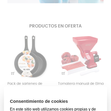
PRODUCTOS EN OFERTA
Pack de sartenes de
Tomatera manual de Elma
aluminio fundido Elma
con filtro inox y ventosa
VITALIK de 24-28 cm
antideslizante
Menaje
Utensilios
Precio
Precio
Precio
Precio
35,69 €
23,99 €
41,99 €
29,99 €
-15%
-20%
regular
regular