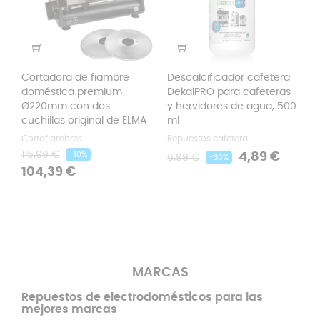
Cortadora de fiambre
Descalcificador cafetera
doméstica premium
DekalPRO para cafeteras
Ø220mm con dos
y hervidores de agua, 500
cuchillas original de ELMA
ml
Cortafiambres
Repuestos cafetera
Precio
Precio
Precio
Precio
115,99 €
4,89 €
-10%
6,99 €
-30%
regular
regular
104,39 €
MARCAS
Repuestos de electrodomésticos para las
mejores marcas