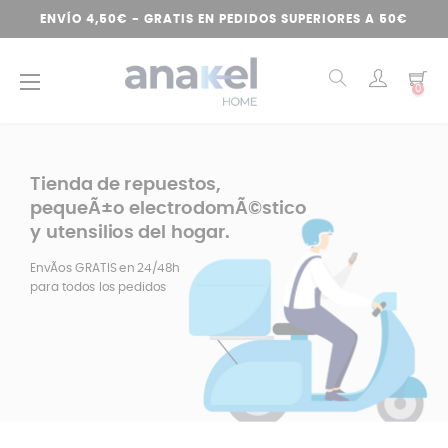
ENVÍO 4,50€ - GRATIS EN PEDIDOS SUPERIORES A 50€
Navegación
☰
0
de
palanca
Tienda de repuestos,
pequeÃ±o electrodomÃ©stico
y utensilios del hogar.
EnvÃ­os GRATIS en 24/48h
para todos los pedidos