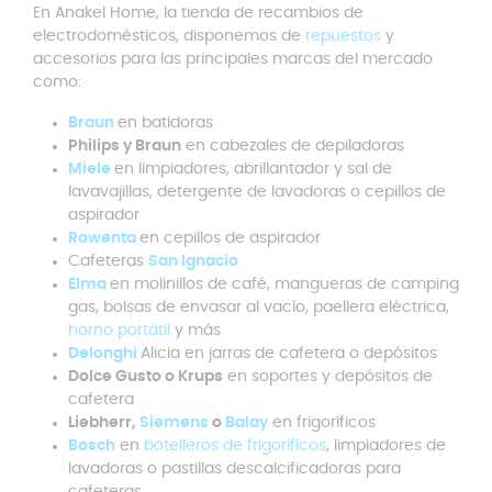
En Anakel Home, la tienda de recambios de
electrodomésticos, disponemos de
repuestos
y
accesorios para las principales marcas del mercado
como:
Braun
en batidoras
Philips y Braun
en cabezales de depiladoras
Miele
en limpiadores, abrillantador y sal de
lavavajillas, detergente de lavadoras o cepillos de
aspirador
Rowenta
en cepillos de aspirador
Cafeteras
San Ignacio
Elma
en molinillos de café, mangueras de camping
gas, bolsas de envasar al vacío, paellera eléctrica,
horno portátil
y más
Delonghi
Alicia en jarras de cafetera o depósitos
Dolce Gusto o Krups
en soportes y depósitos de
cafetera
Liebherr,
Siemens
o
Balay
en frigoríficos
Bosch
en
botelleros de frigoríficos
, limpiadores de
lavadoras o pastillas descalcificadoras para
cafeteras