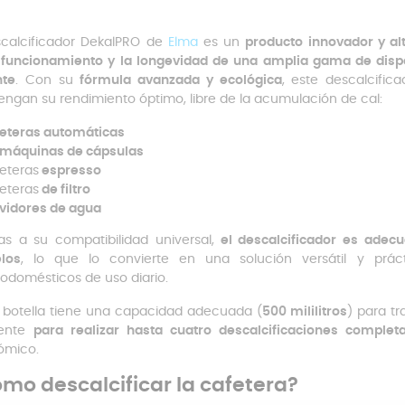
scalcificador DekalPRO de
Elma
es un
producto innovador y al
funcionamiento y la longevidad de una amplia gama de dispos
nte
. Con su
fórmula avanzada y ecológica
, este descalcific
ngan su rendimiento óptimo, libre de la acumulación de cal:
eteras automáticas
máquinas de cápsulas
eteras
espresso
eteras
de filtro
vidores de agua
as a su compatibilidad universal,
el descalcificador es adec
los
, lo que lo convierte en una solución versátil y prá
rodomésticos de uso diario.
botella tiene una capacidad adecuada (
500 mililitros
) para t
iente
para realizar hasta cuatro descalcificaciones complet
ómico.
mo descalcificar la cafetera?