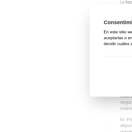
La
fac
Sol
Dil
Des
pro
El de
funci
los d
efici
afect
puede
maner
Ademá
suave
segur
mante
Es im
dispo
garan