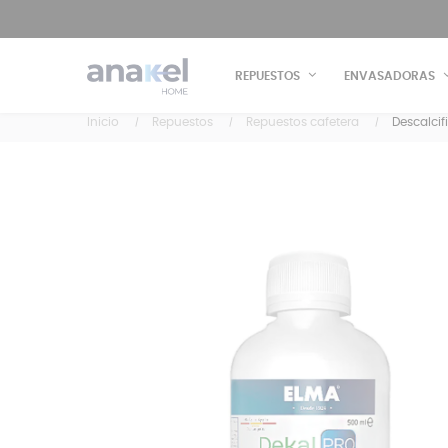
REPUESTOS
ENVASADORAS
Inicio
Repuestos
Repuestos cafetera
Descalcif