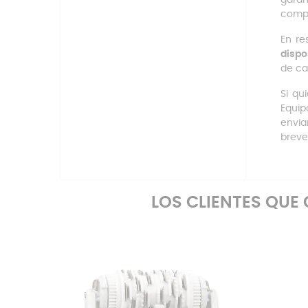
compl
En re
dispo
de ca
Si qu
Equip
envi
breve
LOS CLIENTES QU