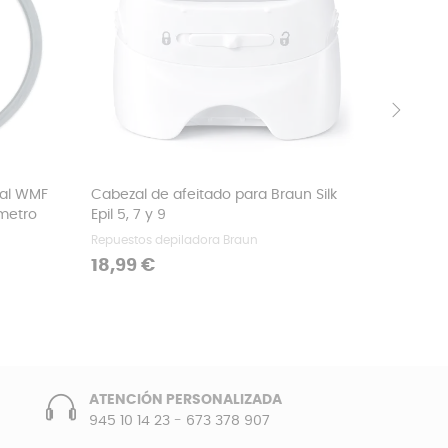
›
nal WMF
Cabezal de afeitado para Braun Silk
Depósit
ámetro
Epil 5, 7 y 9
Dolce G
Repuestos depiladora Braun
Depósito 
Precio
Precio
18,99 €
9,49 €
ATENCIÓN PERSONALIZADA
945 10 14 23
-
673 378 907