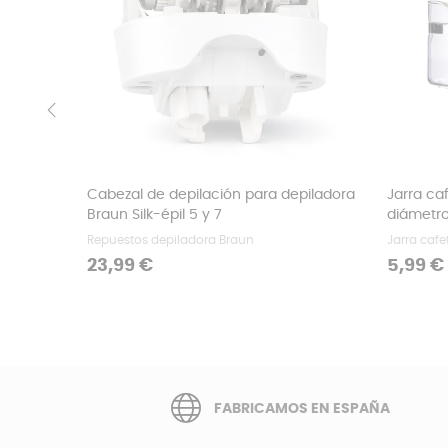
‹
Cabezal de depilación para depiladora
Jarra ca
Braun Silk-épil 5 y 7
diámetr
Repuestos depiladora Braun
Jarra cafe
Precio
Precio
23,99 €
5,99 €
FABRICAMOS EN ESPAÑA