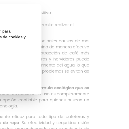
to
de agua del dispositivo
e la máquina
, lo que permite realizar el
s
a cal, una de las principales causas de mal
 fórmula avanzada elimina de manera efectiva
 y asegurando una extracción de café más
de cal en las cafeteras y hervidores puede
 velocidad de calentamiento del agua, lo que
Con DekalPRO, estos problemas se evitan de
rrollado con una fórmula ecológica que es
meter su eficacia
. Su uso es completamente
a opción confiable para quienes buscan un
cnología.
ente eficaz para todo tipo de cafeteras y
s de ropa
. Su efectividad y seguridad están
onados, proporcionando una experiencia sin