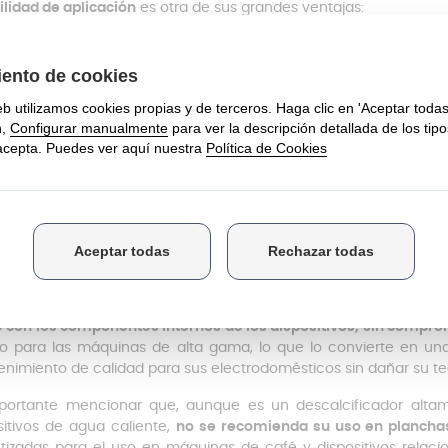
ilidad de aplicación
es otra de sus grandes ventajas:
o se debe
agregar 100 ml del descalcificador DekalPRO al depósi
uirlo con aproximadamente 1 litro de agua
pués, basta con
seguir las instrucciones de descalcificación d
ceso de manera rápida y sencilla sin complicaciones adicionale
scalcificador DekalPRO destaca por su potente acción contra l
onamiento en las cafeteras y dispositivos de agua caliente. Su
epósitos de cal, mejorando el rendimiento de las máquinas
ente y con un sabor más fresco y delicioso. La acumulación 
ar no solo la calidad del café, sino también la temperatura y la
 llevar a un desgaste prematuro de los componentes internos. 
a rápida y efectiva.
s, este descalcificador está
fabricado en España y se ha desa
 con los componentes internos de los dispositivos, sin compro
o para las máquinas de alta gama, lo que lo convierte en un
nimiento de calidad para sus electrodomésticos sin dañar su te
portante mencionar que, aunque es un descalcificador altam
sitivos de agua caliente,
no se recomienda su uso en plancha
tizadas para el uso en máquinas de café y dispositivos relaci