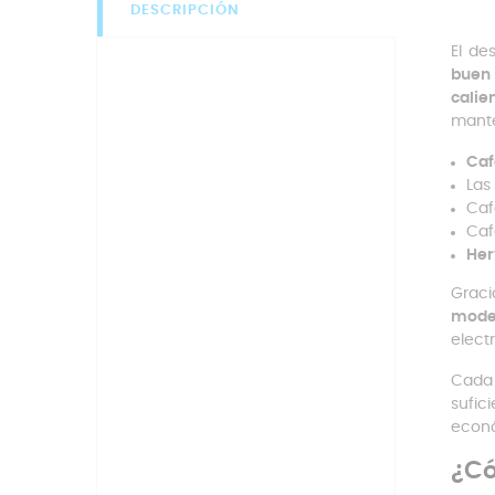
DESCRIPCIÓN
El de
buen 
calie
mante
Caf
Las
Caf
Caf
Her
Graci
mode
elect
Cada 
sufic
econ
¿Có