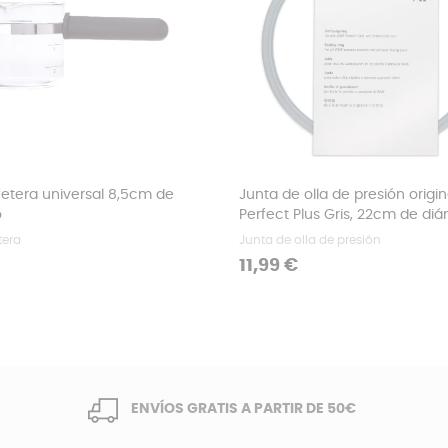
fetera universal 8,5cm de
Junta de olla de presión origi
o
Perfect Plus Gris, 22cm de di
tera
Junta de olla de presión
Precio
11,99 €
ENVÍOS GRATIS A PARTIR DE 50€