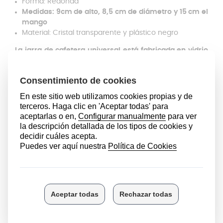
Forma: Redonda
Medidas: 9cm de alto, 8,5 cm de diámetro y 15 cm el
mango
Material: Cristal transparente y plástico negro
La jarra de cafetera universal está fabricada en vidrio
resistente al calor, lo que permite soportar
temperaturas elevadas sin riesgo de roturas.
Gracias
a su mango ergonómico te permite tener un agarre
firme y cómodo. Esto es esencial para manipular la
jarra con el café caliente y evitarás derrames del
líquido.
Una de las ventajas de la jarra es que es apta para
microondas. Gracias a esto podrás recalentar el café
de forma rápida si fuera necesario. Asimismo, para un
debido uso te recomendamos no llenar la jarra por
encima de su capacidad máxima para no causar
derrames.
La jarra de cafetera es universal y es válida para
cafeteras express de diversas marcas: Taurus, Solac,