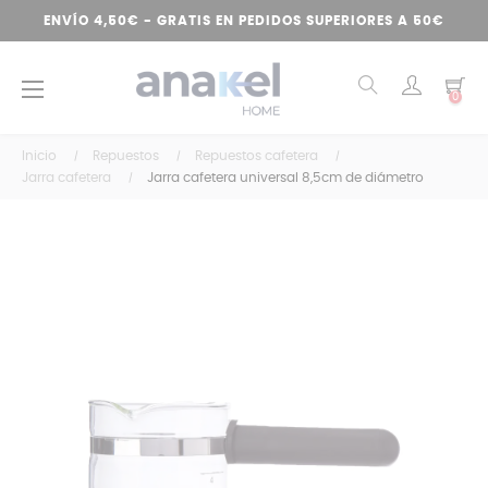
ENVÍO 4,50€ - GRATIS EN PEDIDOS SUPERIORES A 50€
Navegación
☰
0
de
palanca
Inicio
Repuestos
Repuestos cafetera
Jarra cafetera
Jarra cafetera universal 8,5cm de diámetro