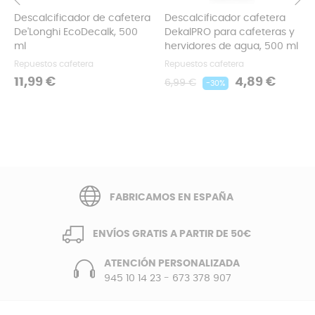
Descalcificador de cafetera
Descalcificador cafetera
‹
›
De'Longhi EcoDecalk, 500
DekalPRO para cafeteras y
ml
hervidores de agua, 500 ml
Repuestos cafetera
Repuestos cafetera
Precio
Precio
Precio
11,99 €
4,89 €
6,99 €
-30%
regular
FABRICAMOS EN ESPAÑA
ENVÍOS GRATIS A PARTIR DE 50€
ATENCIÓN PERSONALIZADA
945 10 14 23
-
673 378 907