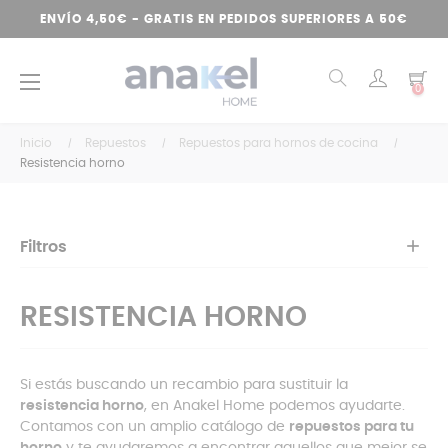
ENVÍO 4,50€ - GRATIS EN PEDIDOS SUPERIORES A 50€
Navegación
☰
0
de
palanca
Inicio
Repuestos
Repuestos para hornos de cocina
Resistencia horno
Filtros
RESISTENCIA HORNO
Si estás buscando un recambio para sustituir la
resistencia horno
, en Anakel Home podemos ayudarte.
Contamos con un amplio catálogo de
repuestos para tu