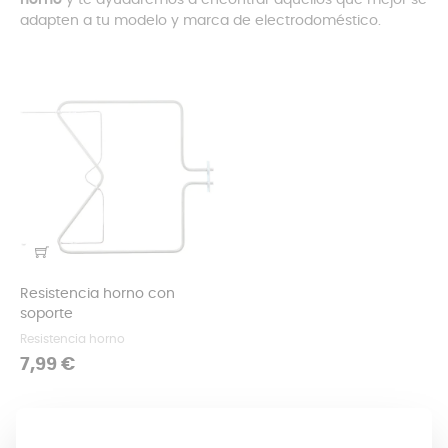
horno
y te ayudaremos a encontrar aquellos que mejor se
adapten a tu modelo y marca de electrodoméstico.
Resistencia horno con
soporte
Resistencia horno
Precio
7,99 €