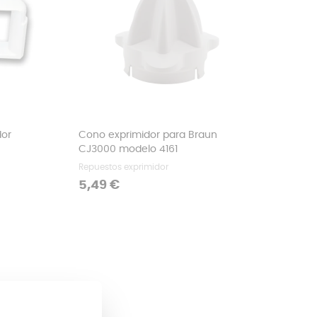
dor
Cono exprimidor para Braun
CJ3000 modelo 4161
Repuestos exprimidor
Precio
5,49 €