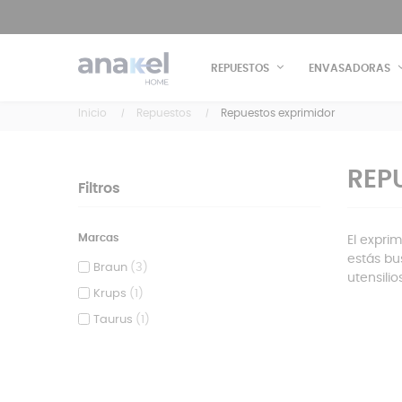
REPUESTOS
ENVASADORAS
Inicio
Repuestos
Repuestos exprimidor
REP
Filtros
Marcas
El expri
estás b
Braun
(3)
utensili
Krups
(1)
Taurus
(1)