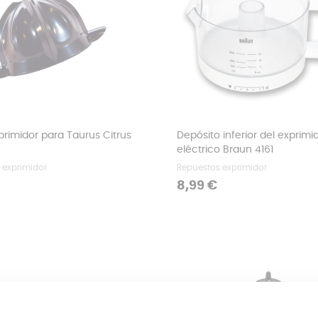
rimidor para Taurus Citrus
Depósito inferior del exprimi
eléctrico Braun 4161
 exprimidor
Repuestos exprimidor
Precio
8,99 €