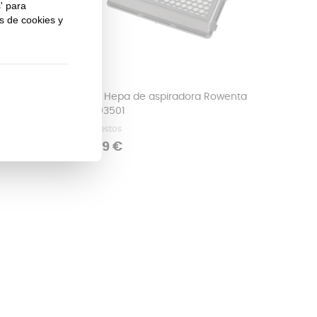
Filtro Hepa de aspiradora Rowenta
X-Trem
ZR903501
Repuestos
Precio
12,99 €