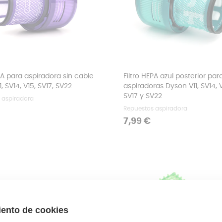
PA para aspiradora sin cable
Filtro HEPA azul posterior par
, SV14, V15, SV17, SV22
aspiradoras Dyson V11, SV14, V
SV17 y SV22
 aspiradora
Repuestos aspiradora
Precio
7,99 €