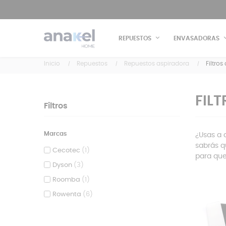
REPUESTOS
ENVASADORAS
Inicio
Repuestos
Repuestos aspiradora
Filtros
FIL
Filtros
Marcas
¿Usas a 
sabrás q
Cecotec
(1)
para que
Dyson
(3)
Roomba
(1)
Rowenta
(6)