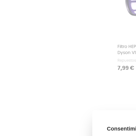
Filtro HE
Dyson V11
Repuestos
Precio
7,99 €