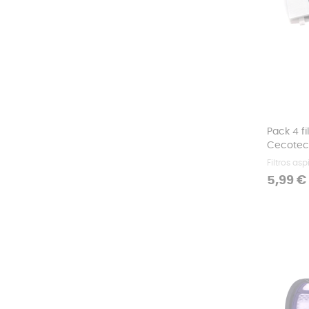
Pack 4 fi
Cecotec
Filtros as
Precio
5,99 €