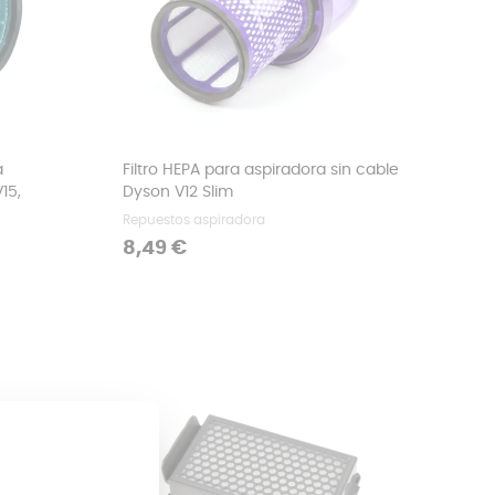
a
Filtro HEPA para aspiradora sin cable
15,
Dyson V12 Slim
Repuestos aspiradora
Precio
8,49 €