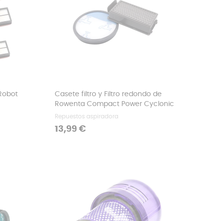
iRobot
Casete filtro y Filtro redondo de
Rowenta Compact Power Cyclonic
Repuestos aspiradora
Precio
13,99 €