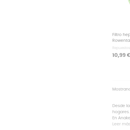
Filtro h
Rowenta,
Repuestos
Precio
10,99 
Mostrand
Desde la
hogares.
En Anake
Leer má