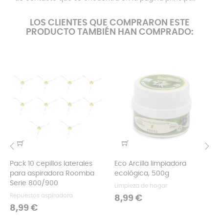
LOS CLIENTES QUE COMPRARON ESTE
PRODUCTO TAMBIÉN HAN COMPRADO:
Pack 10 cepillos laterales
Eco Arcilla limpiadora
‹
›
para aspiradora Roomba
ecológica, 500g
Serie 800/900
Limpieza de hogar
Repuestos aspiradora
Precio
8,99 €
Precio
8,99 €