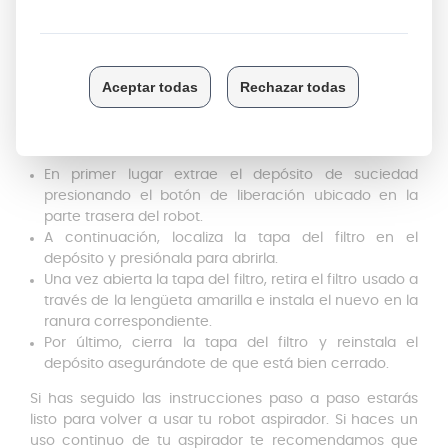
además de limpiarlos frecuentemente.
Cómo cambiar filtro robot
Roomba
Cambiar el filtro HEPA de tu aspiradora iRobot Roomba
es un proceso sencillo que puedes realizar en pocos
pasos:
En primer lugar extrae el depósito de suciedad
presionando el botón de liberación ubicado en la
parte trasera del robot.
A continuación, localiza la tapa del filtro en el
depósito y presiónala para abrirla.
Una vez abierta la tapa del filtro, retira el filtro usado a
través de la lengüeta amarilla e instala el nuevo en la
ranura correspondiente.
Por último, cierra la tapa del filtro y reinstala el
depósito asegurándote de que está bien cerrado.
Si has seguido las instrucciones paso a paso estarás
listo para volver a usar tu robot aspirador. Si haces un
uso continuo de tu aspirador te recomendamos que