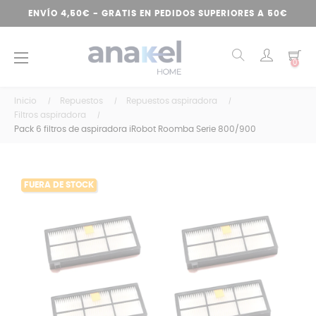
ENVÍO 4,50€ - GRATIS EN PEDIDOS SUPERIORES A 50€
Navegación
☰
0
de
palanca
Inicio
Repuestos
Repuestos aspiradora
Filtros aspiradora
Pack 6 filtros de aspiradora iRobot Roomba Serie 800/900
FUERA DE STOCK