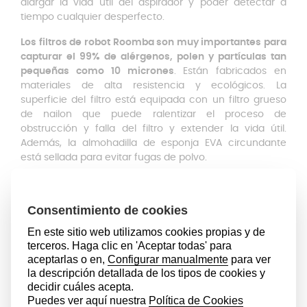
alargar la vida útil del aspirador y poder detectar a
tiempo cualquier desperfecto.
Los filtros de robot Roomba son muy importantes para
capturar el 99% de alérgenos, polen y partículas tan
pequeñas como 10 micrones
. Están fabricados en
materiales de alta resistencia y ecológicos. La
superficie del filtro está equipada con un filtro grueso
de nailon que puede ralentizar el proceso de
obstrucción y falla del filtro y extender la vida útil.
Además, la almohadilla de esponja EVA circundante
está sellada para evitar fugas de polvo.
Este pack contiene 6 filtros de alta eficiencia para
iRobot Roomba compatible con las series 800 y 900
.
Antes de comprar este repuesto asegúrate de que es
compatible con tu iRobot Roomba. Si tu aspirador no es
de las series 800 o 900, este repuesto no te servirá.
Es importante mantener los electrodomésticos en
perfecto estado y
desde Anakel Home recomendamos
cambiar los filtros de robot Roomba cada dos meses