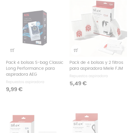
Pack 4 bolsas S-bag Classic
Pack de 4 bolsas y 2 filtros
Long Performance para
para aspiradora Miele FJM
aspiradora AEG
Repuestos aspiradora
Repuestos aspiradora
Precio
5,49 €
Precio
9,99 €