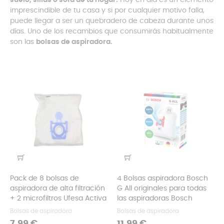
suelo, sillas o sofá de tu hogar.
Hoy en día es un elemento
imprescindible de tu casa y si por cualquier motivo falla,
puede llegar a ser un quebradero de cabeza durante unos
días. Uno de los recambios que consumirás habitualmente
son las
bolsas de aspiradora.
Pack de 8 bolsas de
4 Bolsas aspiradora Bosch
aspiradora de alta filtración
G All originales para todas
+ 2 microfiltros Ufesa Activa
las aspiradoras Bosch
Bolsas de aspiradora
Bolsas de aspiradora
Precio
Precio