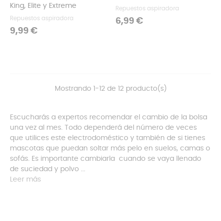
King, Elite y Extreme
Repuestos aspiradora
Repuestos aspiradora
Precio
6,99 €
Precio
9,99 €
Mostrando 1-12 de 12 producto(s)
Escucharás a expertos recomendar el cambio de la bolsa
una vez al mes. Todo dependerá del número de veces
que utilices este electrodoméstico y también de si tienes
mascotas que puedan soltar más pelo en suelos, camas o
sofás. Es importante cambiarla cuando se vaya llenado
de suciedad y polvo ...
Leer más