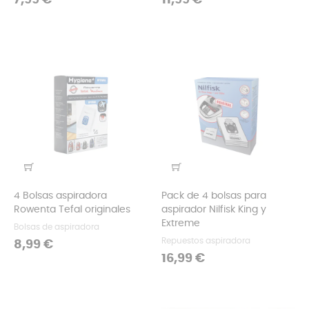
7,99 €
11,99 €
4 Bolsas aspiradora
Pack de 4 bolsas para
Rowenta Tefal originales
aspirador Nilfisk King y
Extreme
Bolsas de aspiradora
Repuestos aspiradora
Precio
8,99 €
Precio
16,99 €