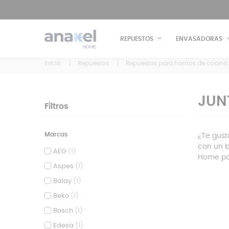
REPUESTOS
ENVASADORAS
Inicio
Repuestos
Repuestos para hornos de cocina
JUN
Filtros
Marcas
¿Te gust
con un b
AEG
(1)
Home po
Aspes
(1)
Balay
(1)
Beko
(1)
Bosch
(1)
Edesa
(1)