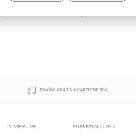
e apareciera el primer horno de gas en 1826 y se popularizara su
A finales del siglo XIX surgieron los primeros modelos de hornos 
debido al alcance de la electricidad, que ...
s
ENVÍOS GRATIS A PARTIR DE 50€
INFORMACIÓN
ATENCIÓN AL CLIENTE