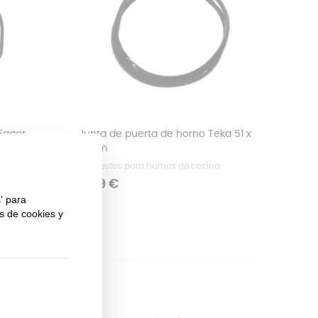
Fagor,
Junta de puerta de horno Teka 51 x
61 cm
Repuestos para hornos de cocina
Precio
6,99 €