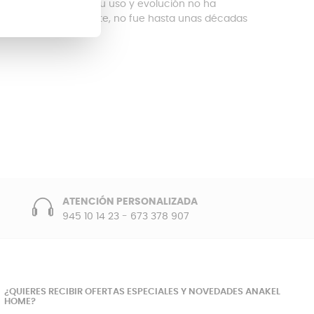
 uso en el siglo XX, su uso y evolución no ha
eléctricos , no obstante, no fue hasta unas décadas
ATENCIÓN PERSONALIZADA
945 10 14 23
-
673 378 907
¿QUIERES RECIBIR OFERTAS ESPECIALES Y NOVEDADES ANAKEL
HOME?