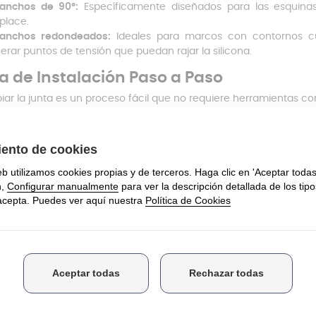
anchos de 90°:
Específicamente diseñados para las esquina
place.
anchos redondeados:
Ideales para marcos con contornos cu
erar puntos de tensión que puedan rajar la silicona.
a de Instalación Paso a Paso
ar la junta es un proceso fácil que no requiere herramientas com
irada:
Libera los ganchos de la junta antigua y limpia bien el mar
ición:
Toma la medida de la distancia entre los orificios de
eramente más corta (según la tabla de estiramiento) para que q
te:
Realiza los cortes de los extremos en un ángulo de
45°
p
cisas.
taje:
Inserta los ganchos (90º o redondeados) en el perfil de la
no. Verifica el cierre abriendo y cerrando la puerta varias veces.
patibilidad Universal
as a sus medidas universales, esta junta para puertas de horn
as marcas, como
AEG
,
Balay
,
Beko
,
Bosch
,
Electrolux
,
Siemens
obar que la longitud de esta junta cubre todo el perímetro de la