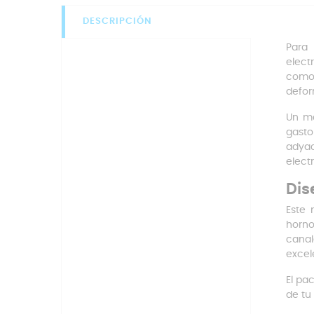
DESCRIPCIÓN
Para
elect
como
defor
Un ma
gasto
adyac
elect
Dis
Este
horno
canal
excel
El pa
de tu