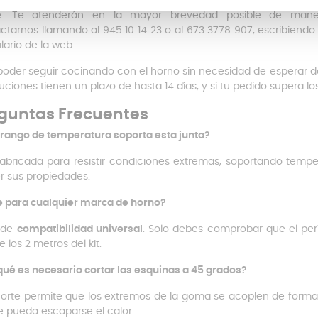
enes alguna duda sobre esta junta de goma, no dudes en contact
. Te atenderán en la mayor brevedad posible de maner
ctarnos llamando al 945 10 14 23 o al 673 3778 907, escribiend
lario de la web.
poder seguir cocinando con el horno sin necesidad de esperar d
uciones tienen un plazo de hasta 14 días, y si tu pedido supera los
guntas Frecuentes
rango de temperatura soporta esta junta?
fabricada para resistir condiciones extremas, soportando temp
r sus propiedades.
e para cualquier marca de horno?
s de
compatibilidad universal
. Solo debes comprobar que el perí
 los 2 metros del kit.
qué es necesario cortar las esquinas a 45 grados?
corte permite que los extremos de la goma se acoplen de forma 
 pueda escaparse el calor.