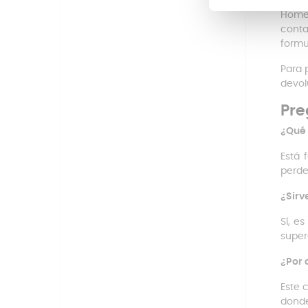
Si ti
Home
conta
formu
Para 
devol
Pre
¿Qué 
Está 
perde
¿Sirv
Sí, e
supere
¿Por 
Este 
donde