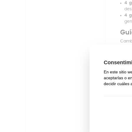
4 g
des
4 g
gen
Guí
Cambi
Ret
Med
lig
Cor
pre
Mon
hor
Com
Graci
much
compr