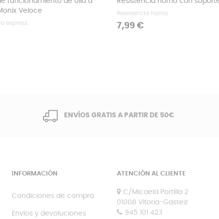
de funcionamiento de olla a
Resistencia horno con soport
Monix Veloce
Resistencia horno
la express
Precio
7,99 €
ENVÍOS GRATIS A PARTIR DE 50€
INFORMACIÓN
ATENCIÓN AL CLIENTE
C/Micaela Portilla 2
Condiciones de compra
01008 Vitoria-Gasteiz
945 101 423
Envíos y devoluciones