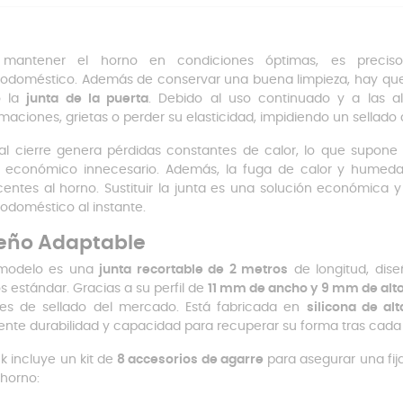
 mantener el horno en condiciones óptimas, es preciso 
rodoméstico. Además de conservar una buena limpieza, hay que v
 la
junta de la puerta
. Debido al uso continuado y a las a
maciones, grietas o perder su elasticidad, impidiendo un sellado 
l cierre genera pérdidas constantes de calor, lo que supon
 económico innecesario. Además, la fuga de calor y humeda
entes al horno. Sustituir la junta es una solución económica y
rodoméstico al instante.
eño Adaptable
 modelo es una
junta recortable de 2 metros
de longitud, dise
s estándar. Gracias a su perfil de
11 mm de ancho y 9 mm de alt
es de sellado del mercado. Está fabricada en
silicona de alt
ente durabilidad y capacidad para recuperar su forma tras cada
ck incluye un kit de
8 accesorios de agarre
para asegurar una fij
 horno: