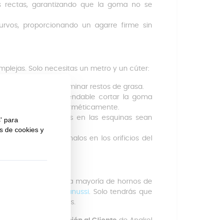
s rectas, garantizando que la goma no se
rvos, proporcionando un agarre firme sin
plejas. Solo necesitas un metro y un cúter:
co del horno para eliminar restos de grasa.
 la puerta. Es recomendable cortar la goma
uede tensa y selle herméticamente.
ara que las uniones en las esquinas sean
 silicona y engánchalos en los orificios del
o es compatible con la mayoría de hornos de
,
Teka
,
Whirlpool
o
Zanussi
. Solo tendrás que
 puerta que necesites.