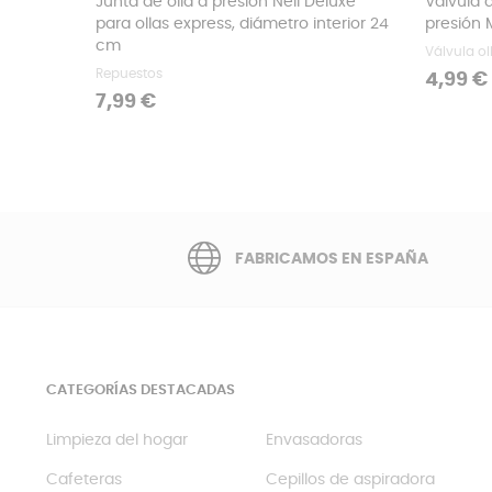
Junta de olla a presión Neli Deluxe
Válvula 
para ollas express, diámetro interior 24
presión 
cm
Válvula ol
Repuestos
Precio
4,99 €
Precio
7,99 €
FABRICAMOS EN ESPAÑA
CATEGORÍAS DESTACADAS
Limpieza del hogar
Envasadoras
Cafeteras
Cepillos de aspiradora