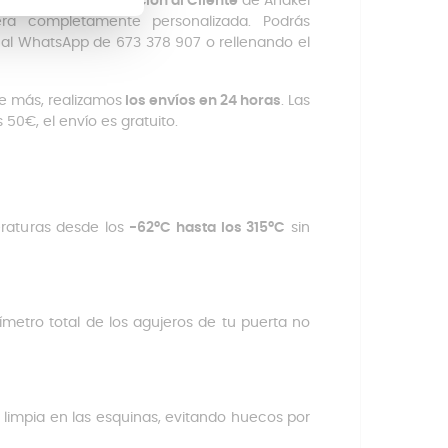
ar al equipo de
Atención al Cliente
de Anakel
a completamente personalizada. Podrás
o al WhatsApp de 673 378 907 o rellenando el
e más, realizamos
los envíos en 24 horas
. Las
 50€, el envío es gratuito.
eraturas desde los
-62ºC hasta los 315ºC
sin
metro total de los agujeros de tu puerta no
limpia en las esquinas, evitando huecos por