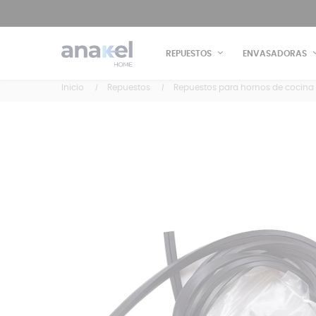
REPUESTOS
ENVASADORAS
Inicio
Repuestos
Repuestos para hornos de cocina