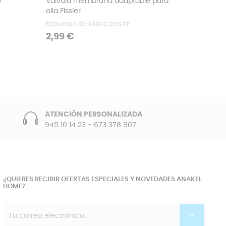
e
Válvula membrana adaptable para
olla Fissler
Repuestos de ollas a presión
Precio
2,99 €
ATENCIÓN PERSONALIZADA
945 10 14 23
-
673 378 907
¿QUIERES RECIBIR OFERTAS ESPECIALES Y NOVEDADES ANAKEL
HOME?