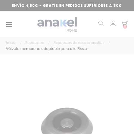
ENVÍO 4,50€ - GRATIS EN PEDIDOS SUPERIORES A 50€
Navegación
☰
0
de
palanca
Inicio
Repuestos
Repuestos de ollas a presión
Válvula membrana adaptable para olla Fissler