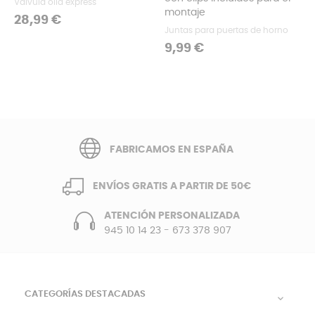
Válvula olla express
montaje
Precio
28,99 €
Juntas para puertas de horno
Precio
9,99 €
FABRICAMOS EN ESPAÑA
ENVÍOS GRATIS A PARTIR DE 50€
ATENCIÓN PERSONALIZADA
945 10 14 23
-
673 378 907
CATEGORÍAS DESTACADAS
