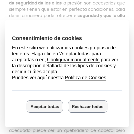
de seguridad de las ollas
a presión son accesorios que
siempre tienen que estar en perfecta condiciones, para
de esta manera poder ofrecerte
seguridad y que la olla
funcione bien
. Por eso en Anakel Home disponemos de
múltiples recambios para la olla Fissler.
La membrana es un
complemento de las válvulas de
seguridad
, que tiene una función imprescindible. Si tu
olla no coge suficiente presión, seguramente sea
porque tiene esta membrana defectuosa, dañada o
rota, en este caso recomendamos cambiarla, para
poder seguir cocinando con total seguridad.
Este accesorio está fabricado con
silicona resistente y
ofrece durabilidad
. Gracias al material del que está
hecha, soporta altas temperaturas sin deformarse o
derretirse. Es muy
fácil de instalar
ya que lo único que
tendrá que hacer es quitare la anterior membrana y
colocar está nueva.
En Anakel Home sabemos que encontrar el repuesto
adecuado puede ser un quebradero de cabeza pero