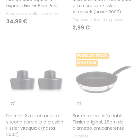
express Fissler Blue Point
olla a presión Fissler
Vitaquick (hasta 2002)
Repuestos de ollas a presión
Repuestos de ollas a presión
Precio
34,99 €
Precio
2,99 €
FUERA DE STOCK
SIN STOCK
Pack de 2 membranas de
Sartén acero inóxidable
silicona para olla a presión
Fissler original, 28cm de
Fissler Vitaquick (hasta
diámetro antiadherente
2002)
Sartenes