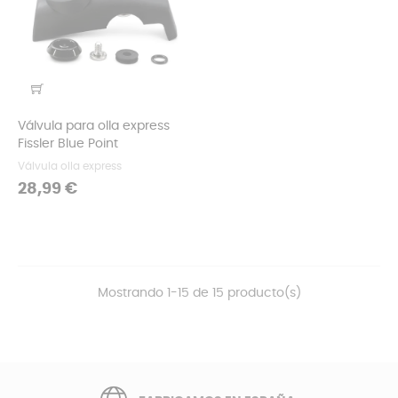
Válvula para olla express
Fissler Blue Point
Válvula olla express
Precio
28,99 €
Mostrando 1-15 de 15 producto(s)