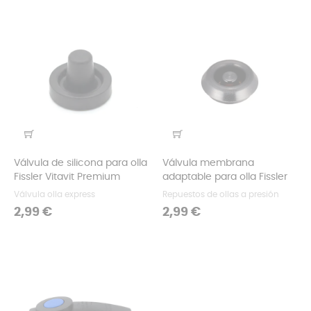
Válvula de silicona para olla
Válvula membrana
Fissler Vitavit Premium
adaptable para olla Fissler
Válvula olla express
Repuestos de ollas a presión
Precio
Precio
2,99 €
2,99 €