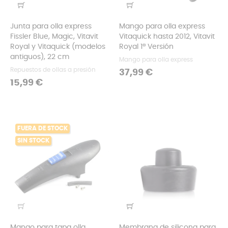
Junta para olla express
Mango para olla express
Fissler Blue, Magic, Vitavit
Vitaquick hasta 2012, Vitavit
Royal y Vitaquick (modelos
Royal 1ª Versión
antiguos), 22 cm
Mango para olla express
Repuestos de ollas a presión
Precio
37,99 €
Precio
15,99 €
FUERA DE STOCK
SIN STOCK
Mango para tapa olla
Membrana de silicona para