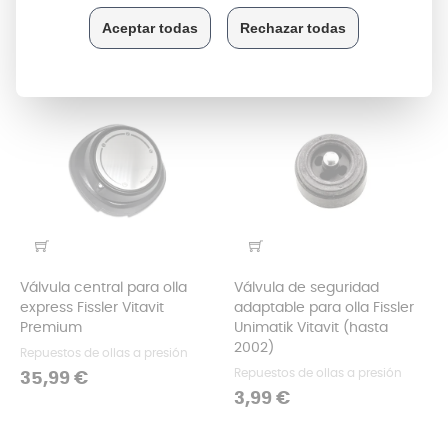
Precio
15,99 €
Válvula central para olla
Válvula de seguridad
express Fissler Vitavit
adaptable para olla Fissler
Premium
Unimatik Vitavit (hasta
2002)
Repuestos de ollas a presión
Repuestos de ollas a presión
Precio
35,99 €
Precio
3,99 €