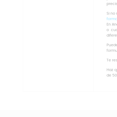
preci
Si no
forma
En
An
o cua
difer
Pued
formu
Te re
Haz q
de 50