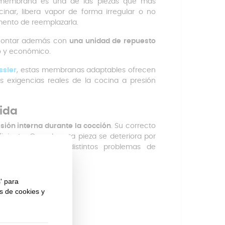
a membrana es una de las piezas que más
inar, libera vapor de forma irregular o no
mento de reemplazarla.
y contar además con
una unidad de repuesto
o y económico.
issler
, estas membranas adaptables ofrecen
as exigencias reales de la cocina a presión
ida
esión interna durante la cocción
. Su correcto
iciente. Cuando esta pieza se deteriora por
 pueden aparecer distintos problemas de