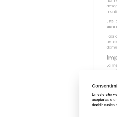
norma
desga
manti
Este 
para 
Fabri
un aj
domés
Imp
La me
estad
efec
funci
Pér
Inc
Res
Esc
May