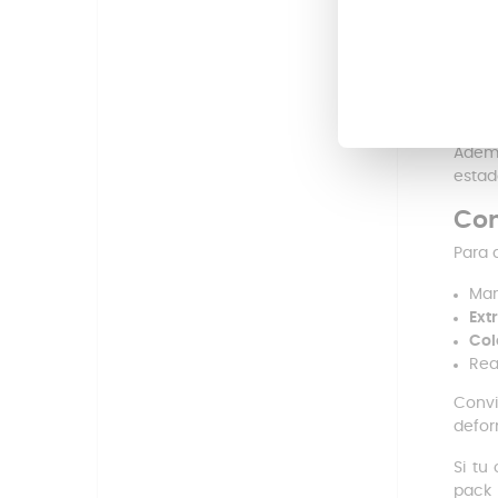
Sustit
Cuand
alime
una f
Ademá
estad
Con
Para 
Man
Ext
Col
Rea
Convi
defor
Si tu
pack 