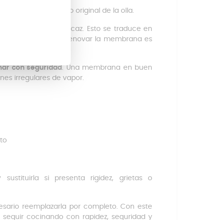
uperar el rendimiento original de la olla.
ida, uniforme y eficaz. Esto se traduce en
 gasto energético. Renovar la membrana es
tuir tu olla.
nar con seguridad
. Una membrana en buen
nes irregulares de vapor.
to
stituirla si presenta rigidez, grietas o
cesario reemplazarla por completo. Con este
seguir cocinando con rapidez, seguridad y