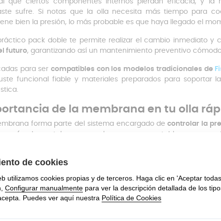
l que ciertos componentes internos pierdan eficacia, y l
ste sufre. Si notas que la olla necesita más tiempo para coc
ene bien la presión, lo más probable es que haya llegado el mo
práctico pack doble te permite realizar el cambio inmediato 
el futuro
, garantizando así un mantenimiento preventivo cómod
cadas para ser
compatibles con los modelos tradicionales de
F
uste funcional fiable y materiales preparados para soportar l
tica.
ortancia de la membrana en tu olla ráp
mbrana forma parte del sistema encargado de
controlar la pr
o es fundamental para que el proceso sea estable, seguro y ef
to del calor, la presión continua o el paso del tiempo,
onamiento como:
dida de presión
durante el uso
remento del tiempo necesario para cocinar
puesta irregular de la válvula
de control
ape de vapor no deseado
or consumo energético