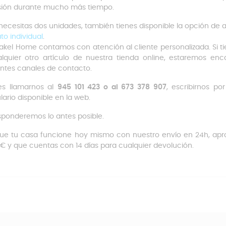
sión durante mucho más tiempo.
 necesitas dos unidades, también tienes disponible la opción de a
to individual
.
akel Home
contamos con atención al cliente personalizada. Si t
lquier otro artículo de nuestra tienda online, estaremos en
entes canales de contacto.
es llamarnos al
945 101 423 o al 673 378 907
, escribirnos po
lario disponible en la web.
sponderemos lo antes posible.
ue tu casa funcione hoy mismo con nuestro envío en 24h, aprov
€ y que cuentas con 14 días para cualquier devolución.