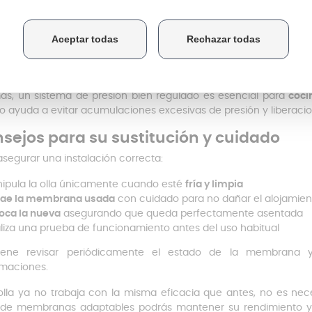
uirla permite restablecer el equilibrio del sistema de presión y rec
o la presión se mantiene correctamente, la cocción es más ráp
ntos más sabrosos, mejor conservación de nutrientes y menor
orma sencilla de recuperar todas estas ventajas sin tener que susti
s, un sistema de presión bien regulado es esencial para
coci
o ayuda a evitar acumulaciones excesivas de presión y liberacio
sejos para su sustitución y cuidado
asegurar una instalación correcta:
ipula la olla únicamente cuando esté
fría y limpia
rae la membrana usada
con cuidado para no dañar el alojamien
oca la nueva
asegurando que queda perfectamente asentada
liza una prueba de funcionamiento antes del uso habitual
ene revisar periódicamente el estado de la membrana y su
maciones.
 olla ya no trabaja con la misma eficacia que antes, no es ne
de membranas adaptables podrás mantener su rendimiento y 