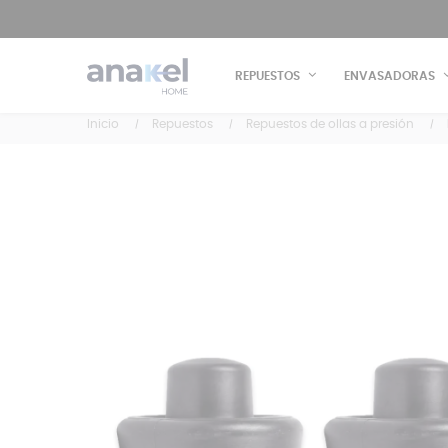
REPUESTOS
ENVASADORAS
Inicio
Repuestos
Repuestos de ollas a presión