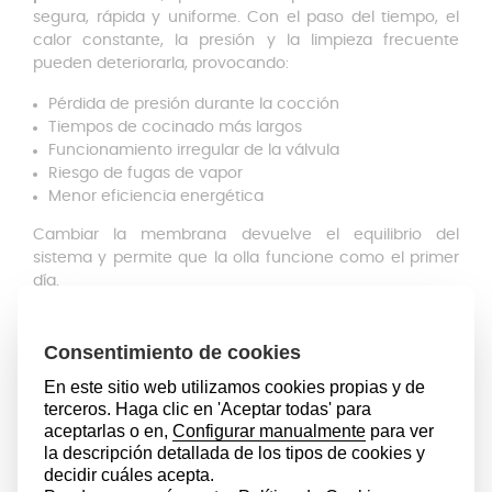
segura, rápida y uniforme. Con el paso del tiempo, el
calor constante, la presión y la limpieza frecuente
pueden deteriorarla, provocando:
Pérdida de presión durante la cocción
Tiempos de cocinado más largos
Funcionamiento irregular de la válvula
Riesgo de fugas de vapor
Menor eficiencia energética
Cambiar la membrana devuelve el equilibrio del
sistema y permite que la olla funcione como el primer
día.
Ventajas principales
Silicona de alta calidad y resistencia térmica
:
Fabricada con material flexible, duradero y preparado
para soportar altas temperaturas sin deformarse ni
perder elasticidad.
Adaptable a modelos Vitaquick antiguos (hasta
2002): Diseñada para
ajustarse correctamente a las