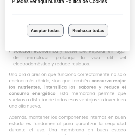
versiones clásicas
, permitiendo una sustitución
eficaz sin necesidad de cambiar la olla completa.
Mejora inmediata del rendimiento
: Recupera la
presión adecuada, reduce tiempos de cocción y
optimiza el consumo energético.
Instalación rápida y sencilla
: Sustitución directa sin
herramientas especiales ni conocimientos técnicos
complejos.
Solución económica
y sostenible: Reparar en lugar
de reemplazar prolonga la vida útil del
electrodoméstico y reduce residuos.
Una olla a presión que funciona correctamente no solo
cocina más rápido, sino que también
conserva mejor
los nutrientes, intensifica los sabores y reduce el
consumo energético
. Esta membrana permite que
vuelvas a disfrutar de todas esas ventajas sin invertir en
una olla nueva.
Además, mantener los componentes internos en buen
estado es fundamental para garantizar la seguridad
durante el uso. Una membrana en buen estado