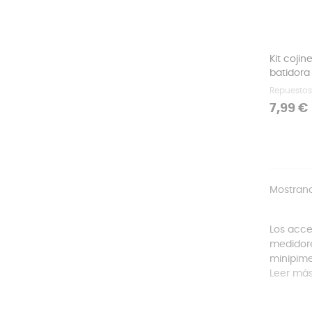
Kit cojin
batidora
Repuestos
Precio
7,99 €
Mostrand
Los acce
medidore
minipimer
Leer má