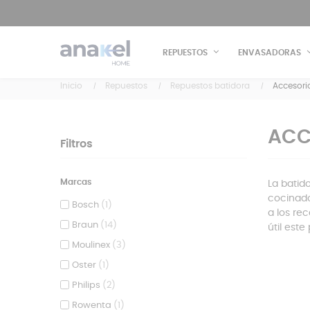
REPUESTOS
ENVASADORAS
Inicio
Repuestos
Repuestos batidora
Accesori
ACC
Filtros
Marcas
La batid
cocinado
Bosch
(1)
a los re
Braun
(14)
útil est
Moulinex
(3)
Oster
(1)
Philips
(2)
Rowenta
(1)