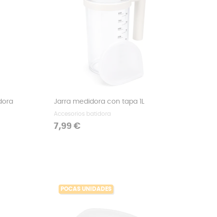
dora
Jarra medidora con tapa 1L
Accesorios batidora
Precio
7,99 €
POCAS UNIDADES