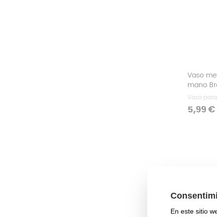
Vaso med
mano Br
Vaso para
Precio
5,99 €