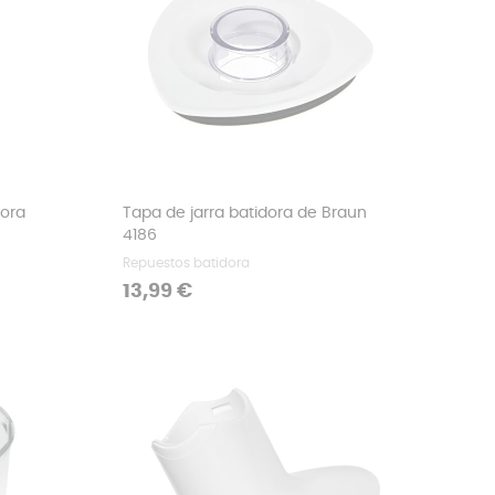
dora
Tapa de jarra batidora de Braun
4186
Repuestos batidora
Precio
13,99 €