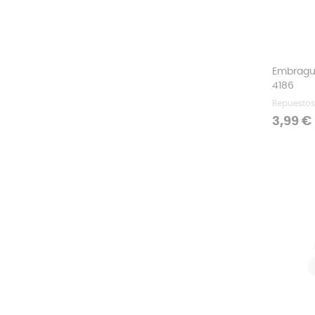
Embrague
4186
Repuestos
Precio
3,99 €