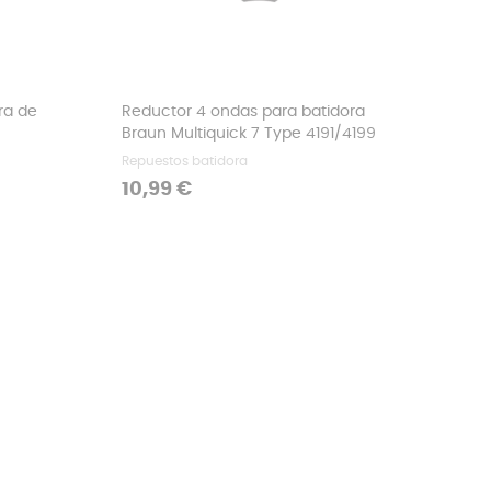
ra de
Reductor 4 ondas para batidora
Braun Multiquick 7 Type 4191/4199
Repuestos batidora
Precio
10,99 €