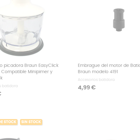
o picadora Braun EasyClick
Embrague del motor de Bati
 Compatible Minipimer y
Braun modelo 4191
ck
Accesorios batidora
s batidora
Precio
4,99 €
€
DE STOCK
SIN STOCK