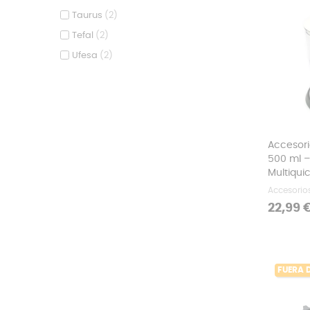
Taurus
(2)
Tefal
(2)
Ufesa
(2)
Accesori
500 ml –
Multiqui
Accesorio
Precio
22,99 
FUERA 