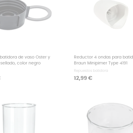
batidora de vaso Oster y
Reductor 4 ondas para bati
 sellado, color negro
Braun Minipimer Type 4191
Repuestos batidora
Precio
€
12,99 €