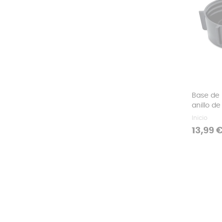
Base de 
anillo de
Inicio
Precio
13,99 