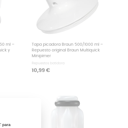
50 ml –
Tapa picadora Braun 500/1000 ml –
ick y
Repuesto original Braun Multiquick
Minipimer
Repuestos batidora
Precio
10,99 €