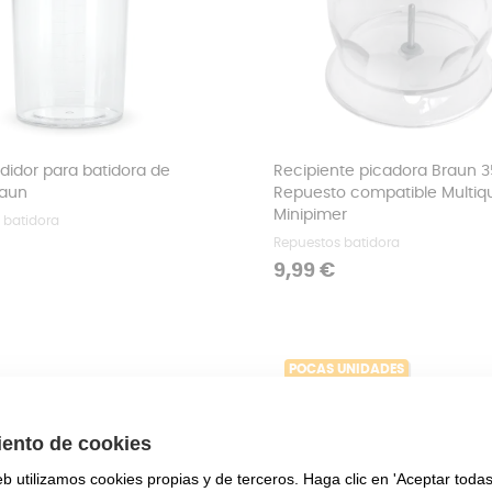
idor para batidora de
Recipiente picadora Braun 3
aun
Repuesto compatible Multiqu
Minipimer
 batidora
Repuestos batidora
Precio
9,99 €
POCAS UNIDADES