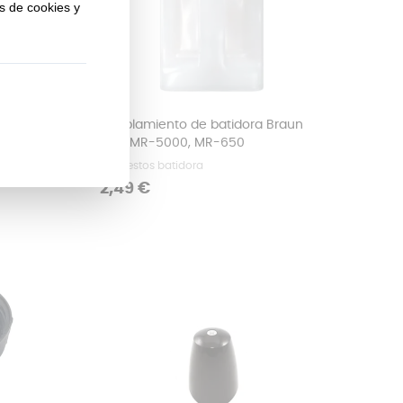
a Braun
Acoplamiento de batidora Braun
4191, MR-5000, MR-650
Repuestos batidora
Precio
2,49 €