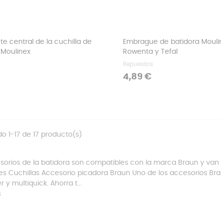
ete central de la cuchilla de
Embrague de batidora Mouli
 Moulinex
Rowenta y Tefal
Repuestos
Precio
4,89 €
o 1-17 de 17 producto(s)
sorios de la batidora son compatibles con la marca Braun y van d
s Cuchillas Accesorio picadora Braun Uno de los accesorios Bra
 y multiquick. Ahorra t...
s