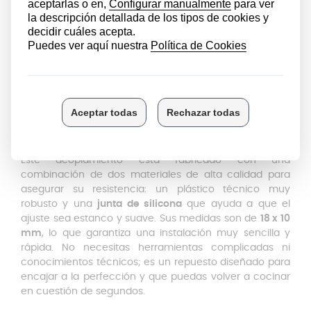
Seguro que alguna vez te ha pasado: notas que el
motor de tu batidora suena con fuerza y funciona
perfectamente, pero la cuchilla del brazo no gira o lo
hace sin potencia. En cuanto detectes que la cuchilla
no responde aunque el motor sí lo haga, el problema
está claramente en el embrague. No hace falta que
cambies toda la batidora ni el brazo completo; este
recambio original
es la solución que te permitirá seguir
usando tu batidora como antes, ahorrando dinero y
alargando la vida útil de tu electrodoméstico favorito.
Este acoplamiento está fabricado con una
combinación de dos materiales de alta calidad para
asegurar su resistencia: un plástico técnico muy
robusto y una
junta de silicona
que ayuda a que el
ajuste sea estanco y suave. Sus medidas son de
18 x 10
mm
, lo que garantiza una instalación muy sencilla y
rápida. No necesitas herramientas complicadas ni
conocimientos técnicos; es un repuesto diseñado para
encajar a la perfección y que puedas volver a cocinar
en cuestión de segundos.