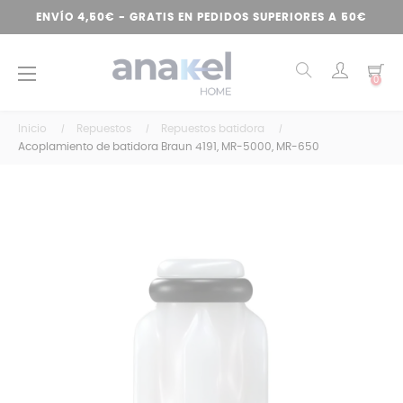
ENVÍO 4,50€ - GRATIS EN PEDIDOS SUPERIORES A 50€
Navegación
☰
0
de
palanca
Inicio
Repuestos
Repuestos batidora
Acoplamiento de batidora Braun 4191, MR-5000, MR-650