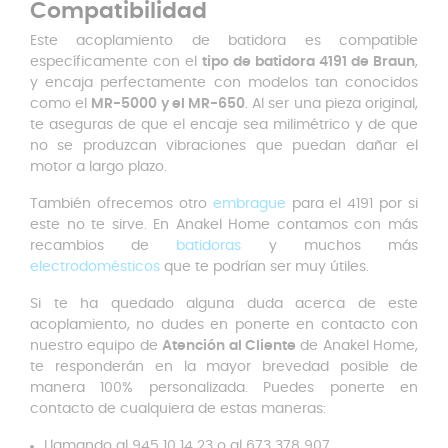
Compatibilidad
Este acoplamiento de batidora es compatible
específicamente con el
tipo de batidora 4191 de Braun
,
y encaja perfectamente con modelos tan conocidos
como el
MR-5000 y el MR-650
. Al ser una pieza original,
te aseguras de que el encaje sea milimétrico y de que
no se produzcan vibraciones que puedan dañar el
motor a largo plazo.
También ofrecemos otro
embrague
para el 4191 por si
este no te sirve. En Anakel Home contamos con más
recambios de
batidoras
y muchos más
electrodomésticos
que te podrían ser muy útiles.
Si te ha quedado alguna duda acerca de este
acoplamiento, no dudes en ponerte en contacto con
nuestro equipo de
Atención al Cliente
de Anakel Home,
te responderán en la mayor brevedad posible de
manera 100% personalizada. Puedes ponerte en
contacto de cualquiera de estas maneras:
Llamando al 945 10 14 23 o al 673 378 907.