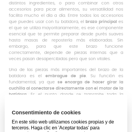
distintos ingredientes, o para combinar con otros
accesorios para picar alimentos, su versatilidad nos
facilita mucho el día a día. Entre todos los accesorios
que puedes usar con tu batidora, el
brazo principal
es
el que se utiliza mayoritariamente; es ese componente
esencial que te permite preparar desde purés suaves
hasta masas de repostería más elaboradas. Sin
embargo, para que este brazo funcione
correctamente, depende de piezas internas que a
veces pasan desapercibidas pero que son vitales.
Una de las piezas más importantes del brazo de la
batidora es el
embrague de pie
. Su función es
fundamental, ya que
se encarga de hacer girar la
cuchilla al conectarse directamente con el motor de la
batidora
. Es el punto donde se transmite toda la
potencia, por lo que su desgaste es algo normal debido
al uso continuado o al esfuerzo excesivo con
ingredientes muy densos.
Acoplamiento de batidora
Braun