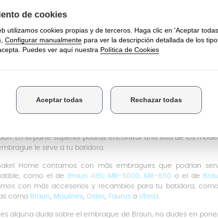
plazo del embrague de motor
ar esta pieza es un proceso que puedes realizar en casa siguien
ara el brazo de la batidora, y saca el embrague antiguo de esta.
oque el embrague en el palo metálico del brazo, y asegúrate qu
ta la batidora de nuevo y prueba que funciona bien el electrodo
portante cuidar bien estas piezas y vigilarlas asiduamente ya qu
ilidad de que sea imposible cambiarla ya que suele ser difícil de 
patibilidad
modelo de embrague es compatible con la Multiquick 3, Multiquick 
aun. En la parte superior podrás encontrar una lista de los mo
embrague le sirve a tu batidora.
nakel Home contamos con más embragues que podrían serv
atible, como el de
Braun 4191, MR-5000, MR-650
o el de
Brau
mos con más accesorios y recambios para tu batidora, com
as como
Braun
,
Moulinex
,
Oster
,
Taurus
o
Ufesa
.
enes alguna duda sobre el embrague de Braun, no dudes en poner