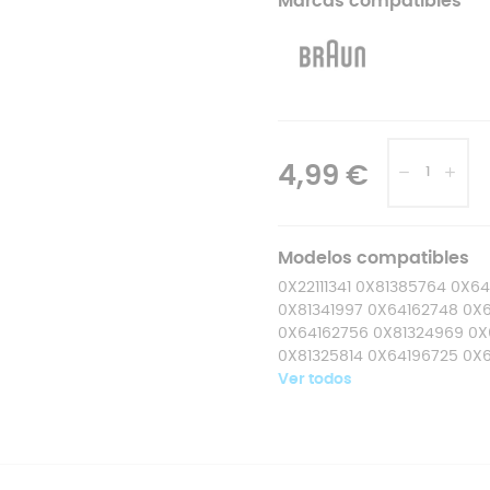
Marcas compatibles
4,99 €
Modelos compatibles
0X22111341 0X81385764 0X64
0X81341997 0X64162748 0X6
0X64162756 0X81324969 0X
0X81325814 0X64196725 0X6
Ver todos