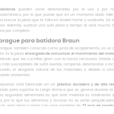
batidoras
pueden verse deterioradas por el uso y por no 
rodoméstico, por lo que puede que en un momento dado falle al
s buscar la pieza que te falta en Anakel Home y sustituirla. De e
ora. Además, sustituir una sola pieza a tiempo te será much
ora por completo.
rague para batidora Braun
brague, también conocido como junta de acoplamiento, es un c
to. Es la pieza
encargada de comunicar el movimiento del motor
tiendo que las cuchillas giren con la fuerza necesaria. Debido 
s más susceptibles de sufrir averías, romperse, deteriorarse o inc
nuado, el desgaste natural de los materiales o debido a una
iado resistentes.
repuesto está fabricado en un
plástico duradero y de alta res
rado para soportar la carga térmica que se genera durante la 
tu seguridad alimentaria es que este material es totalmente s
a, por lo que tus alimentos y recetas no se verán perjudicado
cas, esta pieza cuenta con unas medidas de
32 mm de longit
e preciso