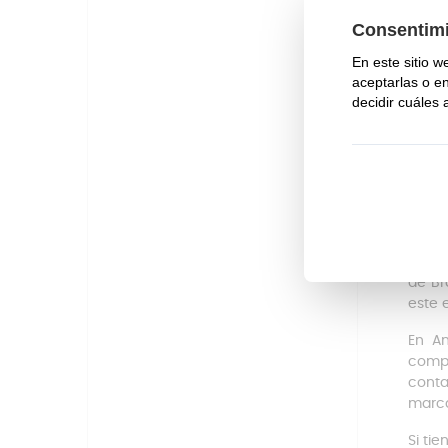
Rem
Cambi
Sep
Col
Jun
Es im
posib
Com
Este 
de Br
este 
En A
comp
conta
marc
Si ti