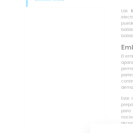
Las
elect
puede
batid
batid
Emb
El em
apara
permi
parte
conti
demas
Este 
prepa
para 
nociv
técni
encaj