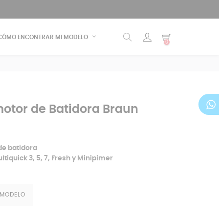
CÓMO ENCONTRAR MI MODELO
0
otor de Batidora Braun
de batidora
ltiquick 3, 5, 7, Fresh y Minipimer
 MODELO