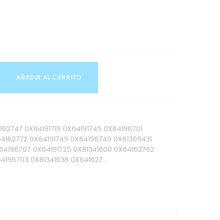
AÑADIR AL CARRITO
162747 0X64191719 0X64191745 0X64196701
4162772 0X64191749 0X64196749 0X81309431
64196707 0X64191725 0X81341600 0X64162762
4196703 0X81341638 0X641627...