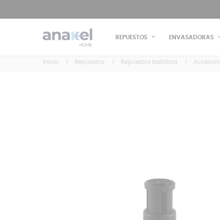
REPUESTOS
ENVASADORAS
Inicio
Repuestos
Repuestos batidora
Accesori