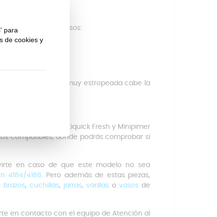
do unos sencillos pasos:
e está bien colocado.
méstico.
e si la anterior está muy estropeada cabe la
extraer.
5, Multiquick 7, Multiquick Fresh y Minipimer
delos compatibles, donde podrás comprobar si
irte en caso de que este modelo no sea
n 4184/4186.
Pero además de estas piezas,
o
brazos
,
cuchillas
,
jarras
,
varillas
o
vasos
de
te en contacto con el equipo de Atención al