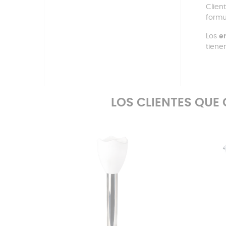
Clien
formu
Los
en
tienen
LOS CLIENTES QU