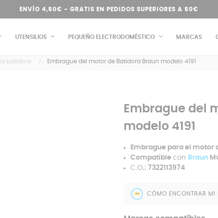
ENVÍO 4,50€ - GRATIS EN PEDIDOS SUPERIORES A 50€
UTENSILIOS
PEQUEÑO ELECTRODOMÉSTICO
MARCAS
os batidora
Embrague del motor de Batidora Braun modelo 4191
Embrague del m
modelo 4191
Embrague para el motor 
Compatible
con
Braun
Mu
C.O
.: 7322113974
CÓMO ENCONTRAR MI