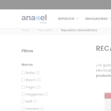
REPUESTOS
ENVASADORAS
Inicio
Repuestos
Repuestos vitrocerámica
REC
Filtros
Marcas
¿Te gust
electrod
Balay
(2)
producto
Bosch
(2)
Fagor
(2)
Gaggenau
(1)
Neff
(1)
Siemens
(1)