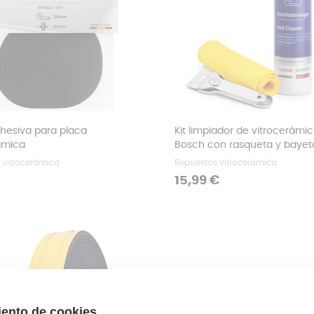
hesiva para placa
Kit limpiador de vitrocerámi
ámica
Bosch con rasqueta y bayet
 vitrocerámica
Repuestos vitrocerámica
Precio
15,99 €