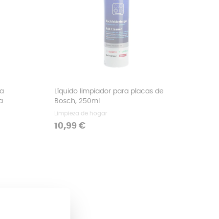
ca
Líquido limpiador para placas de
a
Bosch, 250ml
Limpieza de hogar
Precio
10,99 €