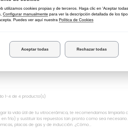
4 juntas adhesivas para
trocerámica
 vitrocerámica
o 1-4 de 4 producto(s)
rgar la vida útil de tu vitrocerámica, te recomendamos limpiarla 
 en frío) y sustituir los repuestos tan pronto como sea necesar
ámicas, placas de gas y de inducción. ¿Cómo...