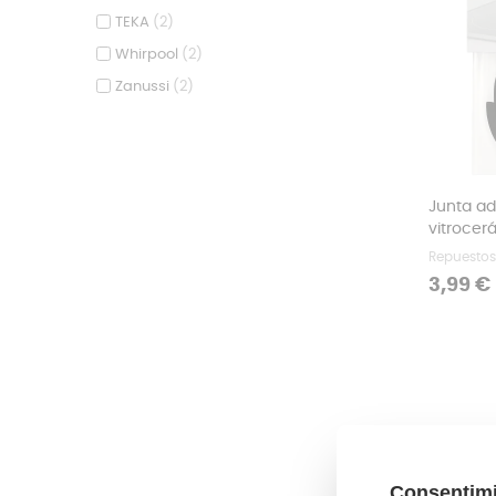
TEKA
(2)
Whirpool
(2)
Zanussi
(2)
Junta ad
vitrocer
Repuestos
Precio
3,99 €