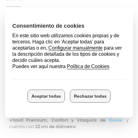
EDITION
VITAQUICK
DESCRIPCIÓN
Debido al uso tan frecuente que se le da a las ollas
express es posible que sus accesorios en algún
momento se vean desgastados o deteriorados. Por
ejemplo,
las gomas de olla se pueden romper, agrietar
o variar en forma y dureza
; por lo que si notas alguno
de estos signos, es hora de cambiarla.
Existen muchos modelos, por lo que es indispensable
que tengas en cuenta el modelo y el diámetro de tu
olla a presión. Esta junta es compatible con los modelos
Vitavit Premium, Confort y Vitaquick de
Fissler
y
cuenta con
22 cm de diámetro
.