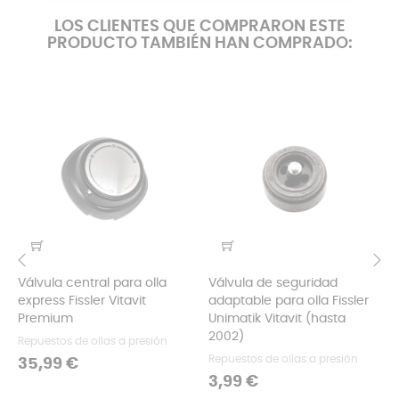
LOS CLIENTES QUE COMPRARON ESTE
PRODUCTO TAMBIÉN HAN COMPRADO:
Válvula central para olla
Válvula de seguridad
‹
›
express Fissler Vitavit
adaptable para olla Fissler
Premium
Unimatik Vitavit (hasta
2002)
Repuestos de ollas a presión
Repuestos de ollas a presión
Precio
35,99 €
Precio
3,99 €