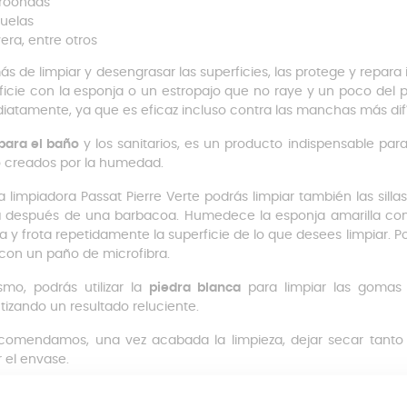
roondas
uelas
era, entre otros
s de limpiar y desengrasar las superficies, las protege y repara
ficie con la esponja o un estropajo que no raye y un poco del p
iatamente, ya que es eficaz incluso contra las manchas más difí
para el baño
y los sanitarios, es un producto indispensable para
creados por la humedad.
a limpiadora Passat Pierre Verte podrás limpiar también las silla
a
después de una barbacoa. Humedece la esponja amarilla con
a y frota repetidamente la superficie de lo que desees limpiar. 
con un paño de microfibra.
smo, podrás utilizar la
piedra blanca
para limpiar las gomas d
tizando un resultado reluciente.
comendamos, una vez acabada la limpieza, dejar secar tanto 
r el envase.
rre Verte: para qué sirve