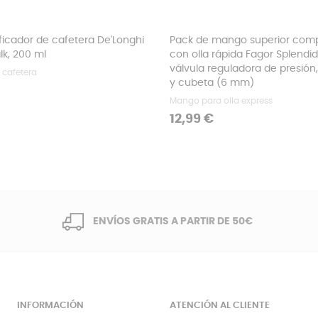
ficador de cafetera De'Longhi
Pack de mango superior comp
k, 200 ml
con olla rápida Fagor Splendi
válvula reguladora de presión, 
 cafetera
y cubeta (6 mm)
Mango para olla express
Precio
12,99 €
ENVÍOS GRATIS A PARTIR DE 50€
INFORMACIÓN
ATENCIÓN AL CLIENTE