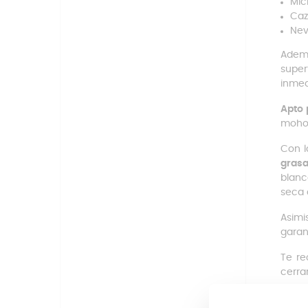
Mic
Caz
Nev
Ademá
super
inmed
Apto 
moho 
Con l
gras
blanc
seca 
Asimi
garan
Te re
cerra
Pie