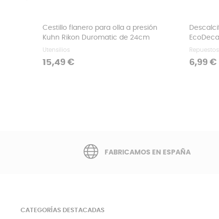
‹
Cestillo flanero para olla a presión
Descalci
Kuhn Rikon Duromatic de 24cm
EcoDecal
Utensilios
Repuestos
Precio
Precio
15,49 €
6,99 €
FABRICAMOS EN ESPAÑA
CATEGORÍAS DESTACADAS