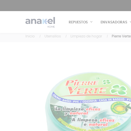
REPUESTOS
ENVASADORAS
Inicio
Utensilios
Limpieza de hogar
Pierre Vert