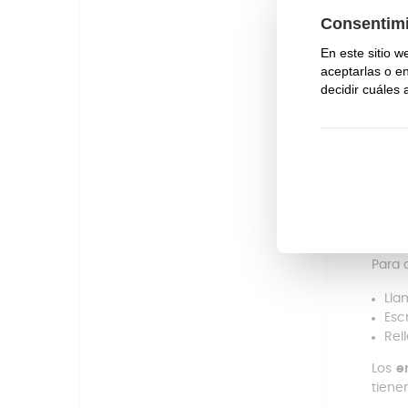
¿Quie
super
Se p
natur
carac
La pi
del p
Si e
Home 
conta
Para 
Lla
Esc
Rel
Los
e
tiene