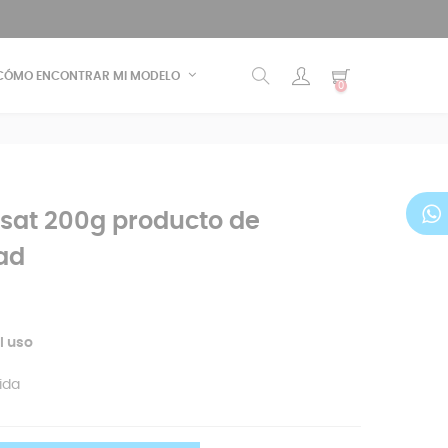
CÓMO ENCONTRAR MI MODELO
0
ssat 200g producto de
dad
l uso
ida