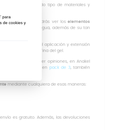
Limpia sin rayar todo tipo de materiales y
edra.
s del producto podrás ver los
elementos
 tierra arcillosa y el agua, además de su tan
00%
biodegradable
.
 que permite una fácil aplicación y extensión
 se queda una capa fina del gel.
limpieza y quieres ver opiniones, en Anakel
cto en
2 unidades
o en
pack de 3
, también
ente
mediante cualquiera de esas maneras:
l envío es gratuito. Además, las devoluciones