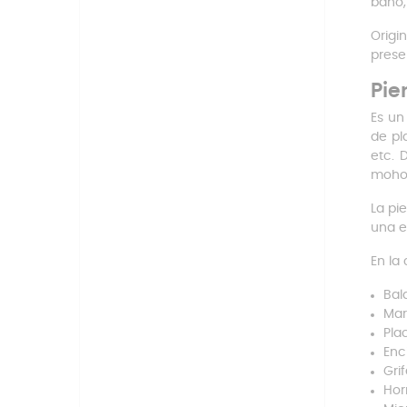
baño, 
Origi
prese
Pie
Es un
de pl
etc. 
moho 
La pi
una e
En la
Bal
Mar
Pla
Enc
Grif
Hor