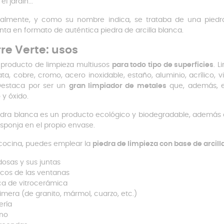
el jardín...
nalmente, y como su nombre indica, se trataba de una piedra
nta en formato de auténtica piedra de arcilla blanca.
rre Verte: usos
 producto de limpieza multiusos
para todo tipo de superficies
.
L
ata, cobre, cromo, acero inoxidable, estaño, aluminio, acrílico, 
Destaca por ser un
gran limpiador de metales
que, además, el
y óxido.
edra blanca es un producto ecológico y biodegradable, además d
sponja en el propio envase.
 cocina, puedes emplear la
piedra de limpieza con base de arcill
dosas y sus juntas
cos de las ventanas
ca de vitrocerámica
imera (de granito, mármol, cuarzo, etc.)
ería
no