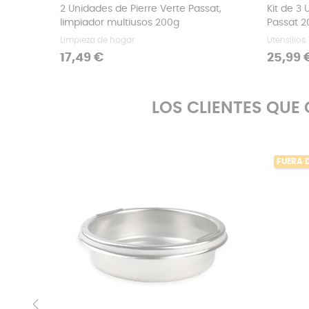
2 Unidades de Pierre Verte Passat,
Kit de 3
limpiador multiusos 200g
Passat 2
Limpieza de hogar
Utensilios
Precio
Precio
17,49 €
25,99 
LOS CLIENTES QU
FUERA 