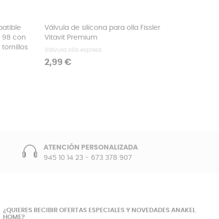
›
atible
Válvula de silicona para olla Fissler
Vaso me
d 98 con
Vitavit Premium
Braun
tornillos
Válvula olla express
Vaso par
Precio
Precio
2,99 €
5,99 €
ATENCIÓN PERSONALIZADA
945 10 14 23
-
673 378 907
¿QUIERES RECIBIR OFERTAS ESPECIALES Y NOVEDADES ANAKEL
HOME?