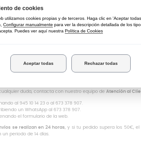
res saber para qué sirve Pierre Verte producto de limpieza?
ficies como cristales, azulejos, mármol y plástico en forma de pi
resenta en un
envase de 200 gramos
y entre los componente
ales
como la grasa vegetal, la glicerina, los copos de jabón, la
terístico aroma a limón. No cuenta con fosfatos añadidos y es
1
edra en contacto con el agua se convierte en
forma de gel
, lo
roducto. Es
necesario aclarar con agua limpia
tras el uso, ya que
stás buscando
dónde comprar
Passat Pierre Verte producto de 
lo encontrarás sin problema. Además, si quieres este produ
mos con esas opciones.
cualquier duda, contacta con nuestro equipo de
Atención al Cli
mando al 945 10 14 23 o al 673 378 907.
ribiendo un WhatsApp al 673 378 907.
lenando el formulario de la web.
nvíos se realizan en 24 horas
, y si tu pedido supera los 50€, e
n un periodo de 14 días.