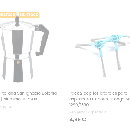
DE STOCK
SIN STOCK
 italiana San Ignacio Bolonia
Pack 2 cepillos laterales para
| Aluminio, 6 tazas
aspiradora Cecotec Conga Se
1290/1390
taliana
Repuestos aspiradora
Precio
4,99 €