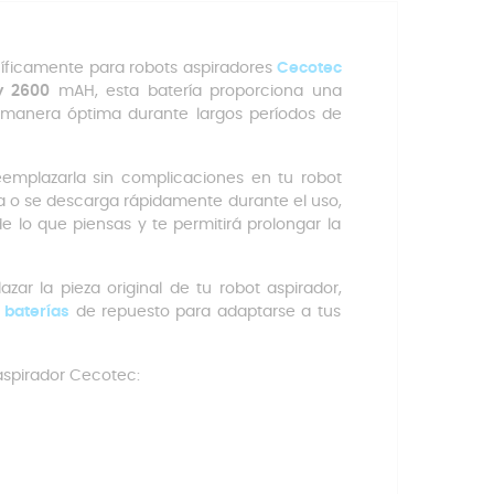
cíficamente para robots aspiradores
Cecotec
y 2600
mAH, esta batería proporciona una
e manera óptima durante largos períodos de
eemplazarla sin complicaciones en tu robot
a o se descarga rápidamente durante el uso,
de lo que piensas y te permitirá prolongar la
r la pieza original de tu robot aspirador,
e
baterías
de repuesto para adaptarse a tus
aspirador Cecotec: