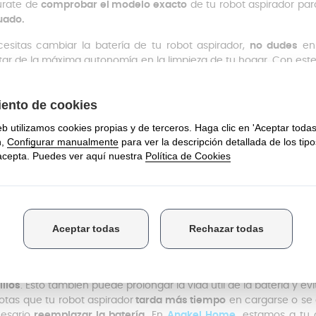
úrate de
comprobar el modelo exacto
de tu robot aspirador par
uado.
cesitas cambiar la batería de tu robot aspirador,
no dudes
en 
utar de la máxima autonomía en la limpieza de tu hogar. Con e
sta 160 minutos.
én disponemos de repuestos ideales para
aspiradoras
.
sejos para el buen mantenimiento d
ería:
gúrate de
cargar completamente
la batería Conga 990 antes 
a uso. Esto evitará
problemas de carga
y prolongará la vida útil d
importante permitir que la batería
se descargue por complet
ación de la batería. Sin embargo, evita dejar que la batería s
 esto puede acortar su vida útil.
no vas a utilizar tu robot aspirador y su batería durante un
períod
lugar fresco y seco,
lejos de la luz solar directa y la humedad.
a mantener el rendimiento óptimo de tu robot aspirador, es im
illos
. Esto también puede prolongar la vida útil de la batería y ev
notas que tu robot aspirador
tarda más tiempo
en cargarse o se
esario
reemplazar la batería.
En
Anakel Home
,
estamos a tu d