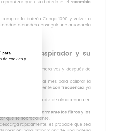
a garantizar que esta batería es el
recambio
comprar la batería Conga 1090 y volver a
ste producto puedes conseguir una autonomía
e tu robot aspirador y su
de utilizarla por primera vez y después de
e la batería.
o
al menos una vez al mes para calibrar la
e descargue completamente
con frecuencia
, ya
o prolongado
, asegúrate de almacenarla en
portante
limpiar regularmente los filtros y los
itar que se sobrecaliente.
 descarga rápidamente, es probable que sea
isposición para proporcionarte una batería