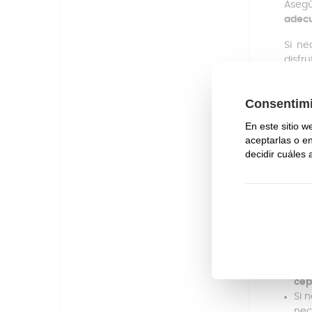
Aseg
adec
Si ne
disfr
de ha
Tambi
Con
bat
Ase
cad
Es 
dur
que
Si 
un
Par
cep
Si 
nec