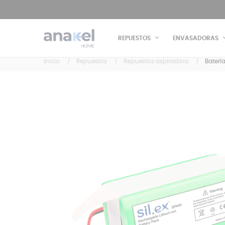
REPUESTOS
ENVASADORAS
Inicio
Repuestos
Repuestos aspiradora
Baterí