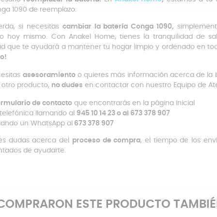
ga 1090 de reemplazo.
rda, si necesitas
cambiar la batería Conga 1090,
simplemente
o hoy mismo. Con Anakel Home, tienes la tranquilidad de 
ad que te ayudará a mantener tu hogar limpio y ordenado en 
o!
cesitas
asesoramiento
o quieres más información acerca de la 
 otro producto,
no dudes
en contactar con nuestro Equipo de Aten
rmulario de contacto
que encontrarás en la página inicial
 telefónica llamando al
945 10 14 23 o al 673 378 907
iando un WhatsApp al
673 378 907
es dudas acerca del
proceso de compra
, el tiempo de los env
tados de ayudarte.
E COMPRARON ESTE PRODUCTO TAMBI