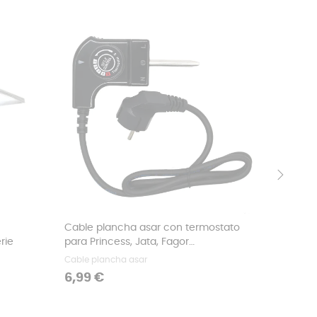
FUERA 
›
Cable plancha asar con termostato
Descalc
rie
para Princess, Jata, Fagor…
EcoDeca
Cable plancha asar
Repuestos
Precio
Precio
6,99 €
6,99 €