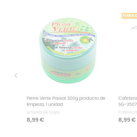
FUERA 
‹
Pierre Verte Passat 200g producto de
Cafetera
limpieza, 1 unidad
SG-3507 
Limpieza de hogar
Cafetera i
Precio
Precio
8,99 €
8,99 €