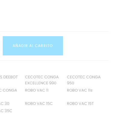
AÑADIR AL CARRITO
S DEEBOT
CECOTEC CONGA
CECOTEC CONGA
EXCELLENCE 990
950
C CONGA
ROBO VAC 11
ROBO VAC 11s
C 30
ROBO VAC 15C
ROBO VAC 15T
AC 35C