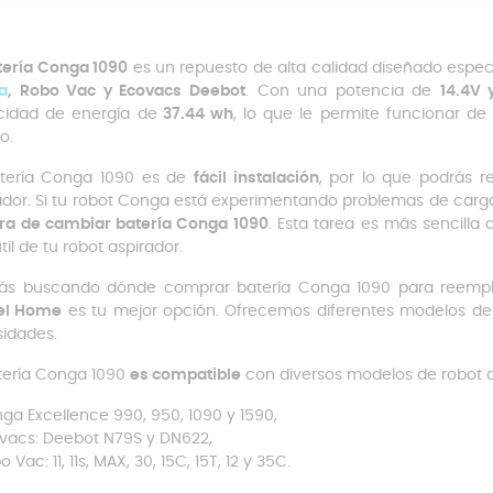
tería Conga 1090
es un repuesto de alta calidad diseñado espe
a
, Robo Vac y Ecovacs Deebot
. Con una potencia de
14.4V 
idad de energía de
37.44 wh
, lo que le permite funcionar d
o.
tería Conga 1090 es de
fácil instalación
, por lo que podrás r
ador. Si tu robot Conga está experimentando problemas de carg
ra de cambiar batería Conga 1090
. Esta tarea es más sencilla 
til de tu robot aspirador.
tás buscando dónde comprar batería Conga 1090 para reemplaza
el Home
es tu mejor opción. Ofrecemos diferentes modelos d
idades.
tería Conga 1090
es compatible
con diversos modelos de robot 
ga Excellence 990, 950, 1090 y 1590,
vacs: Deebot N79S y DN622,
 Vac: 11, 11s, MAX, 30, 15C, 15T, 12 y 35C.