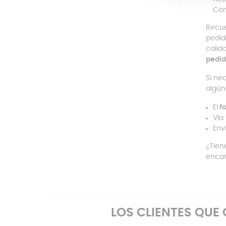
Con
Recue
pedid
calid
pedid
Si ne
algún
El
fo
Vía
Env
¿Tien
encan
LOS CLIENTES QU