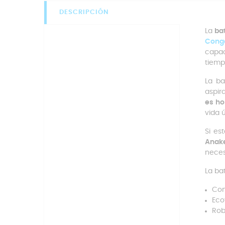
DESCRIPCIÓN
La
ba
Cong
capac
tiemp
La ba
aspir
es ho
vida ú
Si es
Anak
neces
La ba
Con
Eco
Robo