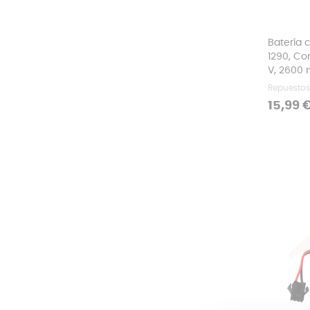
Batería
1290, Co
V, 2600
Repuestos
Precio
15,99 