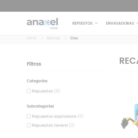
REPUESTOS
ENVASADORAS
Inicio
Marcas
Silex
REC
Filtros
Categorías
Repuestos
(8)
Subcategorías
Repuestos aspiradora
(6)
Repuestos nevera
(2)