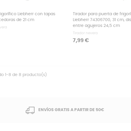
rigorífico Liebherr con tapas
Tirador para puerta de frigorí
cedoras de 21 cm
Liebherr 74306700, 31 cm, di
entre agujeros 24,5 cm
vera
Tirador nevera
Precio
7,99 €
o 1-8 de 8 producto(s)
ENVÍOS GRATIS A PARTIR DE 50€