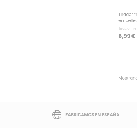
Tirador f
embelle
Tirador ne
Precio
8,99 €
Mostrand
FABRICAMOS EN ESPAÑA