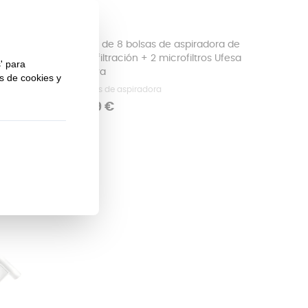
ara
Pack de 8 bolsas de aspiradora de
alta filtración + 2 microfiltros Ufesa
Activa
Bolsas de aspiradora
Precio
7,99 €