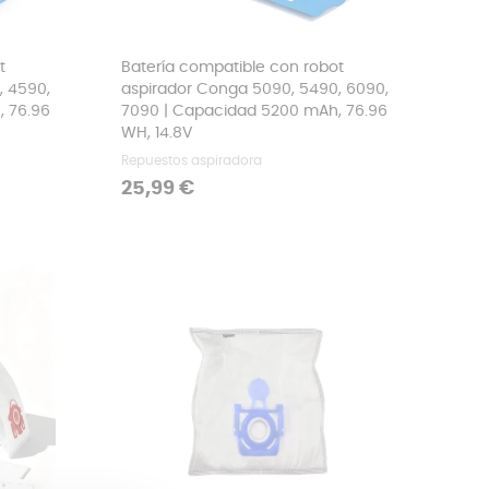
t
Batería compatible con robot
, 4590,
aspirador Conga 5090, 5490, 6090,
, 76.96
7090 | Capacidad 5200 mAh, 76.96
WH, 14.8V
Repuestos aspiradora
Precio
25,99 €