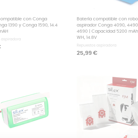
 compatible con Conga
Batería compatible con robo
nga 1390 y Conga 1590, 14.4
aspirador Conga 4090, 4490
 mAH
4690 | Capacidad 5200 mAh
WH, 14.8V
 aspiradora
Repuestos aspiradora
€
Precio
25,99 €