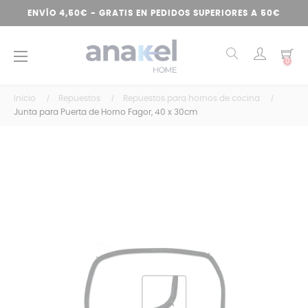
ENVÍO 4,50€ - GRATIS EN PEDIDOS SUPERIORES A 50€
Navegación
☰
0
de
palanca
Inicio
Repuestos
Repuestos para hornos de cocina
Junta para Puerta de Horno Fagor, 40 x 30cm