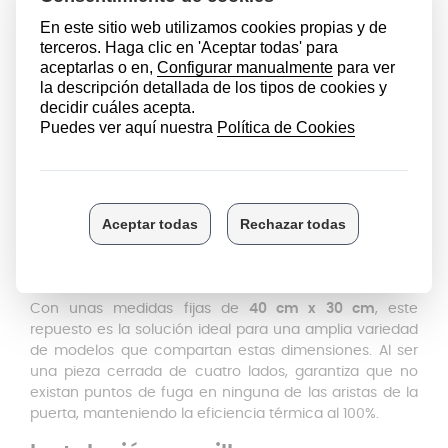
del panel frontal. Invertir en un
recambio de junta de
horno
de alta calidad es la forma más económica de
prolongar la vida útil de tu aparato y garantizar que tus
recetas queden perfectas en el menor tiempo posible.
Junta de Horno
Esta
junta de horno universal de 4 lados
está fabricada
con una goma especial de alta densidad,
específicamente formulada para resistir temperaturas
extremas sin perder su elasticidad ni deformarse. Su
diseño reversible permite una adaptación total a la
puerta, asegurando un cierre estanco desde el primer
uso.
Con unas medidas fijas de
40 cm x 30 cm
, este
repuesto es la solución ideal para una amplia variedad
de modelos que compartan estas dimensiones. Al ser
una pieza cerrada de cuatro lados, garantiza que no
existan puntos de fuga en ninguna de las aristas de la
puerta, manteniendo la eficiencia térmica al 100%.