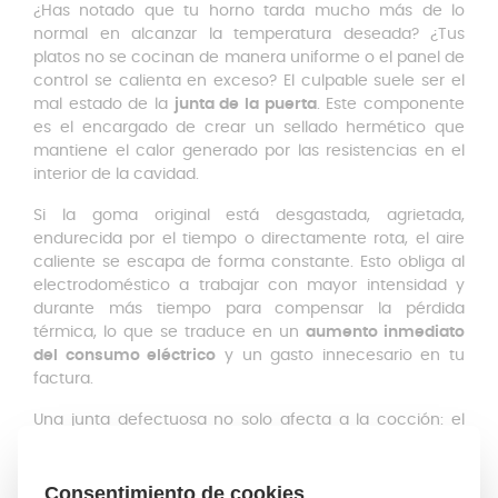
¿Has notado que tu horno tarda mucho más de lo
normal en alcanzar la temperatura deseada? ¿Tus
platos no se cocinan de manera uniforme o el panel de
control se calienta en exceso? El culpable suele ser el
mal estado de la
junta de la puerta
. Este componente
es el encargado de crear un sellado hermético que
mantiene el calor generado por las resistencias en el
interior de la cavidad.
Si la goma original está desgastada, agrietada,
endurecida por el tiempo o directamente rota, el aire
caliente se escapa de forma constante. Esto obliga al
electrodoméstico a trabajar con mayor intensidad y
durante más tiempo para compensar la pérdida
térmica, lo que se traduce en un
aumento inmediato
del consumo eléctrico
y un gasto innecesario en tu
factura.
Una junta defectuosa no solo afecta a la cocción: el
calor que se escapa puede dañar seriamente los
muebles de cocina adyacentes, deformar las perillas
de control o deteriorar los componentes electrónicos