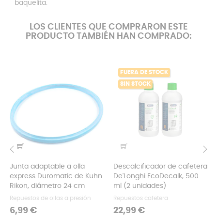
baquelita.
LOS CLIENTES QUE COMPRARON ESTE
PRODUCTO TAMBIÉN HAN COMPRADO:
FUERA DE STOCK
SIN STOCK
Junta adaptable a olla
Descalcificador de cafetera
‹
›
express Duromatic de Kuhn
De'Longhi EcoDecalk, 500
Rikon, diámetro 24 cm
ml (2 unidades)
Repuestos de ollas a presión
Repuestos cafetera
Precio
Precio
6,99 €
22,99 €