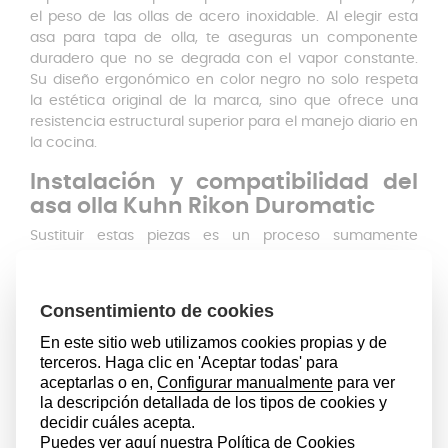
el peso de las ollas de acero inoxidable. Al elegir esta
asa para tapa de olla, te aseguras un componente
duradero que no se degrada con el vapor constante.
Su diseño ergonómico en color negro no solo respeta
la estética original de la marca, sino que ofrece una
resistencia estructural superior para el manejo diario en
la cocina.
Instalación y compatibilidad del
asa olla Kuhn Rikon Duromatic
Sustituir estas piezas es un proceso sumamente
sencillo que no te llevará más de unos minutos. Es
importante destacar que este modelo de asa olla Kuhn
Rikon Duromatic es un repuesto específico: es
compatible exclusivamente con las ollas a presión
Kuhn Rikon Duromatic Inox fabricadas a partir del año
2006
. Debido a los cambios en el diseño de los anclajes
de la marca, si tu olla es anterior a esa fecha, este
componente no encajará correctamente.
Es fundamental tener en cuenta que, aunque el