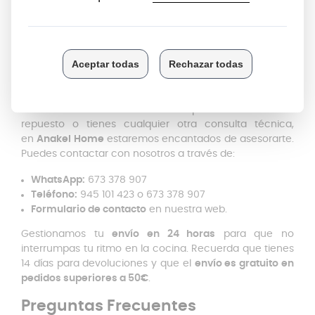
montaje es intuitivo, este pack de asa olla Kuhn Rikon
Duromatic
no incluye los tornillos de sujeción
, por lo
que se recomienda reutilizar los originales de su tapa.
Con este asa olla Kuhn Rikon Duromatic, tu olla
Duromatic volverá a lucir y funcionar con la precisión
suiza que la caracteriza.
Si necesitas confirmar la compatibilidad de este
repuesto o tienes cualquier otra consulta técnica,
en
Anakel Home
estaremos encantados de asesorarte.
Puedes contactar con nosotros a través de:
WhatsApp:
673 378 907
Teléfono:
945 101 423 o 673 378 907
Formulario de contacto
en nuestra web.
Gestionamos tu
envío en 24 horas
para que no
interrumpas tu ritmo en la cocina. Recuerda que tienes
14 días para devoluciones y que el
envío es gratuito en
pedidos superiores a 50€
.
Preguntas Frecuentes