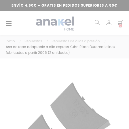
ENVÍO 4,50€ - GRATIS EN PEDIDOS SUPERIORES A 50€
Navegación
☰
0
de
palanca
Inicio
Repuestos
Repuestos de ollas a presión
Asa de tapa adaptable a olla express Kuhn Rikon Duromatic Inox
fabricadas a partir 2006 (2 unidades)