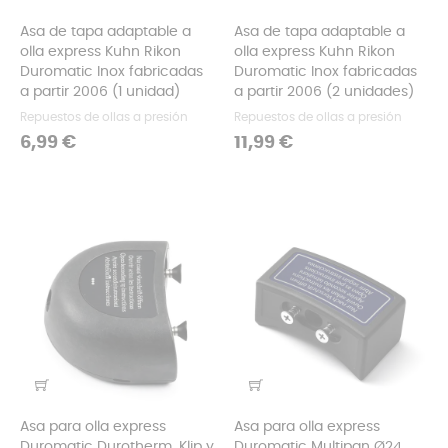
Asa de tapa adaptable a
Asa de tapa adaptable a
olla express Kuhn Rikon
olla express Kuhn Rikon
Duromatic Inox fabricadas
Duromatic Inox fabricadas
a partir 2006 (1 unidad)
a partir 2006 (2 unidades)
Repuestos de ollas a presión
Repuestos de ollas a presión
Precio
Precio
6,99 €
11,99 €
Asa para olla express
Asa para olla express
Duromatic Durotherm, Klip y
Duromatic Multipan Ø24