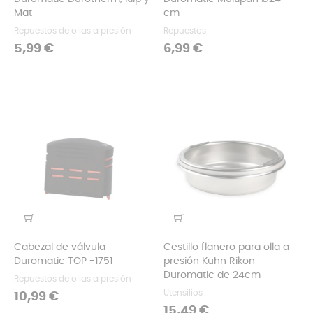
Mat
cm
Repuestos de ollas a presión
Repuestos
Precio
Precio
5,99 €
6,99 €
Cabezal de válvula
Cestillo flanero para olla a
Duromatic TOP -1751
presión Kuhn Rikon
Duromatic de 24cm
Repuestos de ollas a presión
Utensilios
Precio
10,99 €
Precio
15,49 €