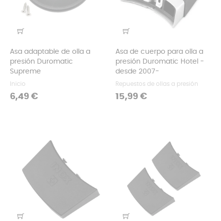
Asa adaptable de olla a
Asa de cuerpo para olla a
presión Duromatic
presión Duromatic Hotel -
Supreme
desde 2007-
Inicio
Repuestos de ollas a presión
Precio
Precio
6,49 €
15,99 €