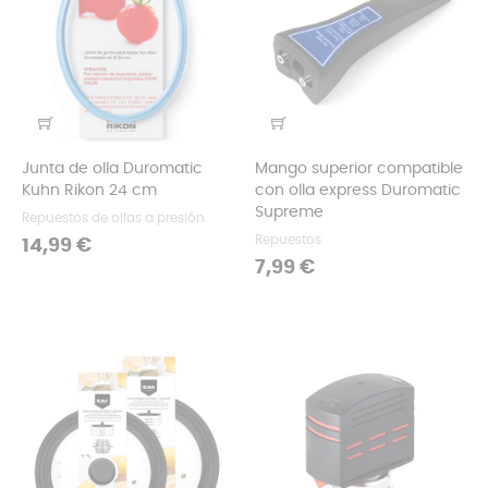
Junta de olla Duromatic
Mango superior compatible
Kuhn Rikon 24 cm
con olla express Duromatic
Supreme
Repuestos de ollas a presión
Repuestos
Precio
14,99 €
Precio
7,99 €