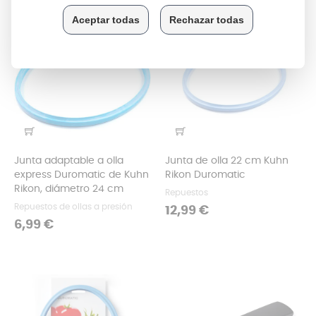
Junta adaptable a olla
Junta de olla 22 cm Kuhn
express Duromatic de Kuhn
Rikon Duromatic
Rikon, diámetro 24 cm
Repuestos
Repuestos de ollas a presión
Precio
12,99 €
Precio
6,99 €