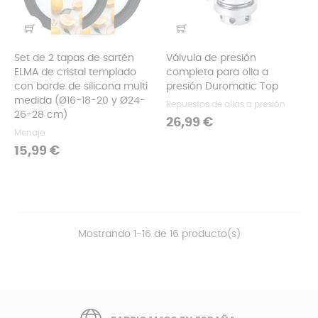
Set de 2 tapas de sartén
Válvula de presión
ELMA de cristal templado
completa para olla a
con borde de silicona multi
presión Duromatic Top
medida (Ø16-18-20 y Ø24-
Repuestos de ollas a presión
26-28 cm)
Precio
26,99 €
Menaje
Precio
15,99 €
Mostrando 1-16 de 16 producto(s)