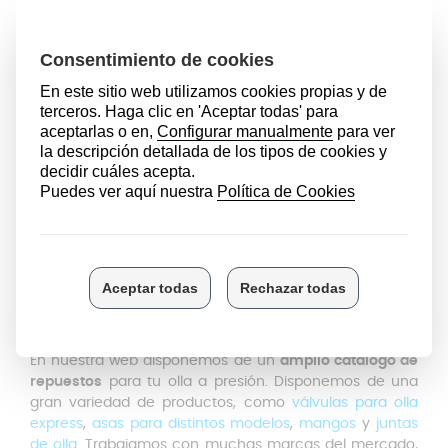
enganches de la cazuela, añade la arandela y,
finalmente, instala el tornillo incluido. La arandela hace
de tope para que el tornillo no sobresalga tanto.
Si
tienes dudas con el montaje, no dudes en contactar
con nuestro equipo técnico
y te ayudarán a resolver
tus dudas.
Para prolongar la vida útil
de tus asas te damos varias
recomendaciones:
Evita golpes y caídas
, ya que a pesar de estar
fabricadas con materiales resistentes, un golpe
fuerte puede agrietar o romperlas.
No expongas el repuesto AMC a las llamas
directament
e para no deteriorar el material.
Limpia
adecuadamente
con un paño húmedo con
jabón neutro para no dañar el acabado.
En nuestra web disponemos de un
amplio catálogo de
repuestos
para tu olla a presión. Disponemos de una
gran variedad de productos, como
válvulas para olla
express
,
asas para distintos modelos
,
mangos
y
juntas
de olla
. Trabajamos con muchas marcas del mercado,