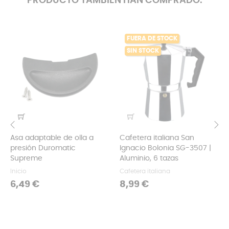
PRODUCTO TAMBIÉN HAN COMPRADO:
FUERA DE STOCK
SIN STOCK
Asa adaptable de olla a
Cafetera italiana San
‹
›
presión Duromatic
Ignacio Bolonia SG-3507 |
Supreme
Aluminio, 6 tazas
Inicio
Cafetera italiana
Precio
Precio
6,49 €
8,99 €