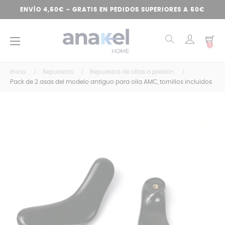
ENVÍO 4,50€ - GRATIS EN PEDIDOS SUPERIORES A 50€
Navegación
☰
0
de
palanca
Inicio
Repuestos
Repuestos de ollas a presión
Pack de 2 asas del modelo antiguo para olla AMC, tornillos incluidos