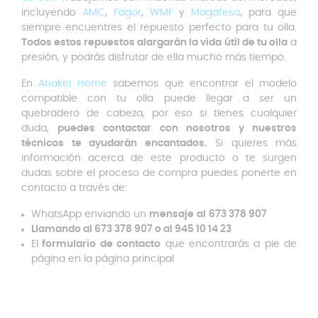
incluyendo
AMC
,
Fagor
,
WMF
y
Magafesa
, para que
siempre encuentres el repuesto perfecto para tu olla.
Todos estos repuestos alargarán la vida útil de tu olla
a
presión, y podrás disfrutar de ella mucho más tiempo.
En
Anakel Home
sabemos que encontrar el modelo
compatible con tu olla puede llegar a ser un
quebradero de cabeza, por eso si tienes cualquier
duda,
puedes contactar con nosotros y nuestros
técnicos te ayudarán encantados.
Si quieres más
información acerca de este producto o te surgen
dudas sobre el proceso de compra puedes ponerte en
contacto a través de:
WhatsApp enviando un
mensaje
al
673 378 907
Llamando al 673 378 907 o al 945 10 14 23
El
formulario de contacto
que encontrarás a pie de
página en la página principal