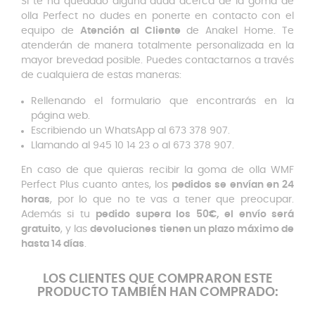
Si te ha quedado alguna duda acerca de la goma de
olla Perfect no dudes en ponerte en contacto con el
equipo de
Atención al Cliente
de Anakel Home. Te
atenderán de manera totalmente personalizada en la
mayor brevedad posible. Puedes contactarnos a través
de cualquiera de estas maneras:
Rellenando el formulario que encontrarás en la
página web.
Escribiendo un WhatsApp al 673 378 907.
Llamando al 945 10 14 23 o al 673 378 907.
En caso de que quieras recibir la goma de olla WMF
Perfect Plus cuanto antes, los
pedidos se envían en 24
horas
, por lo que no te vas a tener que preocupar.
Además si tu
pedido supera los 50€, el envío será
gratuito
, y las
devoluciones tienen un plazo máximo de
hasta 14 días
.
LOS CLIENTES QUE COMPRARON ESTE
PRODUCTO TAMBIÉN HAN COMPRADO: