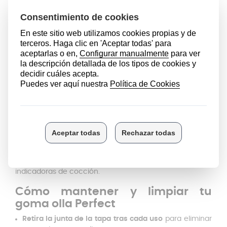
Esta goma de olla WMF es compatible con los
modelos
WMF Perfect
(excepto la de 2,5 litros),
Perfect
Plus
(excepto la de 2,5 litros) y
Premium
. Solo tendrás
que asegurarte de que el diámetro interior de la junta
de tu olla sea de 22 centímetros. Es importante
destacar que el ajuste de la WMF goma debe ser
exacto; si notas que la pieza baila o queda demasiado
tensa, verifica que el borde de la tapa no esté
deformado.
Si la junta de goma de olla
WMF
Perfect de 22 cm no
tiene las medidas que tu buscas, en Anakel Home
tenemos juntas de silicona de más diámetros:
20 cm
y
18 cm.
Además, en nuestro catálogo
encontrarás
packs junto a otros accesorios
, como las juntas
indicadoras de cocción.
Cómo mantener y limpiar tu
goma olla Perfect
Retira la junta de la tapa
tras cada uso
para eliminar