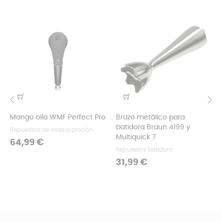
Mango olla WMF Perfect Pro
Brazo metálico para
‹
›
batidora Braun 4199 y
Repuestos de ollas a presión
Multiquick 7
Precio
64,99 €
Repuestos batidora
Precio
31,99 €