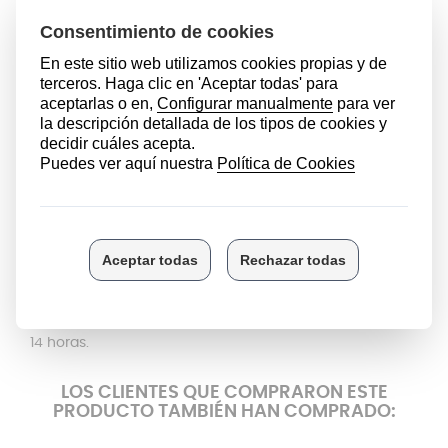
olla nueva en perfecto estado en pocos minutos. En
Anakel Home encontrarás una amplia gama de
repuestos para ollas WMF: juntas, mangos, válvulas...
Este
mango inferior
ha sido diseñado para la olla
WMF
Perfect Pro
. También es válido para la
gama Perfect
Ultra
.
¿Necesitas ayuda para instalar el mango en tu olla?
¿Quieres más información acerca del producto?
Puedes ponerte en contacto con nuestro Equipo de
Atención al Cliente, estaremos encantados de
ayudarte y solventar todas tus dudas.
Te atenderemos a la mayor brevedad posible en el 673
378 907 a través de WhatsApp. Puedes llamarnos al
945 10 14 23 o al 673 378 907 de lunes a viernes de 8 a
14 horas.
LOS CLIENTES QUE COMPRARON ESTE
PRODUCTO TAMBIÉN HAN COMPRADO: