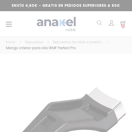
ENVÍO 4,50€ - GRATIS EN PEDIDOS SUPERIORES A 50€
Navegación
☰
0
de
palanca
Inicio
Repuestos
Repuestos de ollas a presión
Mango inferior para olla WMF Perfect Pro