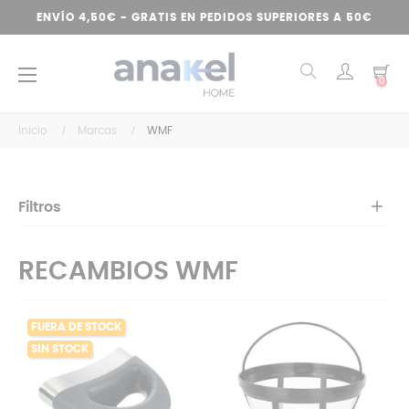
ENVÍO 4,50€ - GRATIS EN PEDIDOS SUPERIORES A 50€
Navegación
☰
0
de
palanca
Inicio
Marcas
WMF
Filtros
RECAMBIOS WMF
FUERA DE STOCK
SIN STOCK