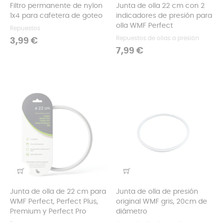
Filtro permanente de nylon
Junta de olla 22 cm con 2
1x4 para cafetera de goteo
indicadores de presión para
olla WMF Perfect
Repuestos
Repuestos de ollas a presión
Precio
3,99 €
Precio
7,99 €
Junta de olla de 22 cm para
Junta de olla de presión
WMF Perfect, Perfect Plus,
original WMF gris, 20cm de
Premium y Perfect Pro
diámetro