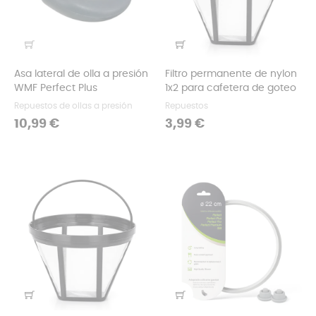
Asa lateral de olla a presión
Filtro permanente de nylon
WMF Perfect Plus
1x2 para cafetera de goteo
Repuestos de ollas a presión
Repuestos
Precio
Precio
10,99 €
3,99 €