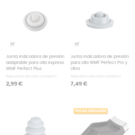
Junta indicadora de presión
Junta indicadora de presión
adaptable para olla express
para olla WMF Perfect Pro y
WMF Perfect Plus
Ultra
Repuestos de ollas a presión
Repuestos de ollas a presión
Precio
Precio
2,99 €
7,49 €
POCAS UNIDADES