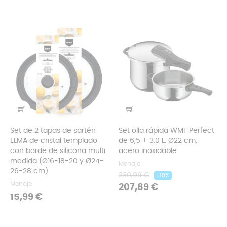
Set de 2 tapas de sartén
Set olla rápida WMF Perfect
ELMA de cristal templado
de 6,5 + 3,0 L, Ø22 cm,
con borde de silicona multi
acero inoxidable
medida (Ø16-18-20 y Ø24-
Menaje
26-28 cm)
Precio
Precio
230,99 €
-10%
Menaje
regular
207,89 €
Precio
15,99 €