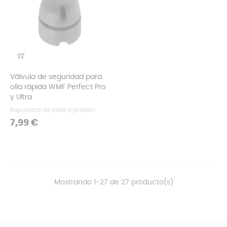
Válvula de seguridad para
olla rápida WMF Perfect Pro
y Ultra
Repuestos de ollas a presión
Precio
7,99 €
Mostrando 1-27 de 27 producto(s)