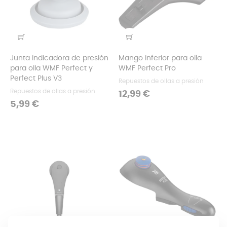
Junta indicadora de presión
Mango inferior para olla
para olla WMF Perfect y
WMF Perfect Pro
Perfect Plus V3
Repuestos de ollas a presión
Repuestos de ollas a presión
Precio
12,99 €
Precio
5,99 €