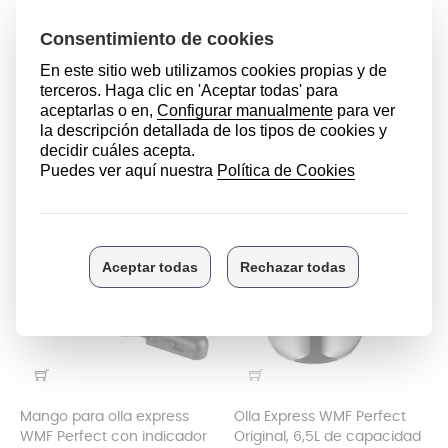
Mango olla WMF Perfect Pro
Mango original para ollas
express WMF Perfect Plus |
Repuestos de ollas a presión
Nueva versión
Precio
64,99 €
Repuestos de ollas a presión
Precio
57,99 €
FUERA DE STOCK
SIN STOCK
Mango para olla express
Olla Express WMF Perfect
WMF Perfect con indicador
Original, 6,5L de capacidad