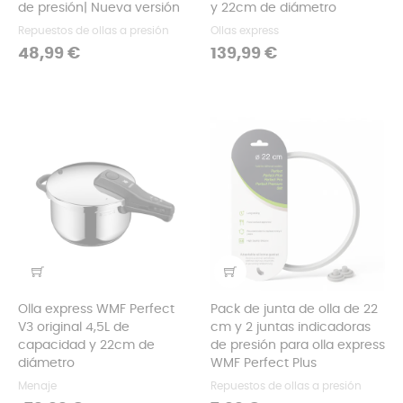
de presión| Nueva versión
y 22cm de diámetro
Repuestos de ollas a presión
Ollas express
Precio
Precio
48,99 €
139,99 €
Olla express WMF Perfect
Pack de junta de olla de 22
V3 original 4,5L de
cm y 2 juntas indicadoras
capacidad y 22cm de
de presión para olla express
diámetro
WMF Perfect Plus
Menaje
Repuestos de ollas a presión