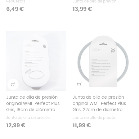
Repuestos
Junta de olla de presión
Precio
Precio
6,49 €
13,99 €
Junta de olla de presión
Junta de olla de presión
original WMF Perfect Plus
original WMF Perfect Plus
Gris, 18cm de diámetro
Gris, 22cm de diámetro
Junta de olla de presión
Junta de olla de presión
Precio
Precio
12,99 €
11,99 €