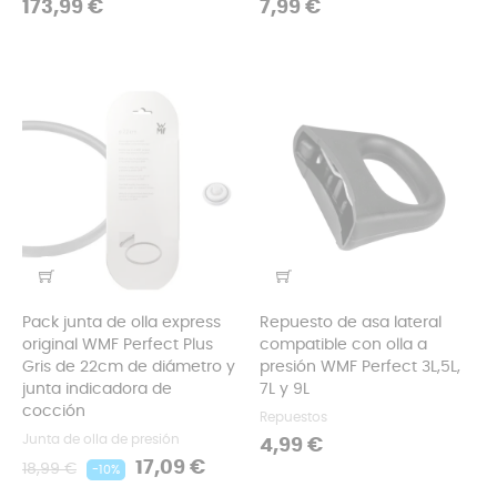
Precio
Precio
173,99 €
7,99 €
Pack junta de olla express
Repuesto de asa lateral
original WMF Perfect Plus
compatible con olla a
Gris de 22cm de diámetro y
presión WMF Perfect 3L,5L,
junta indicadora de
7L y 9L
cocción
Repuestos
Junta de olla de presión
Precio
4,99 €
Precio
Precio
17,09 €
18,99 €
-10%
regular