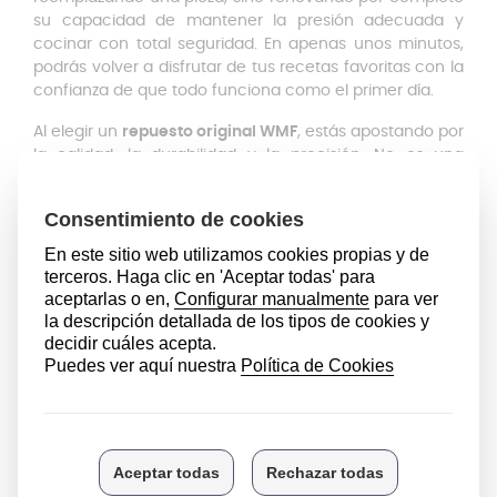
su capacidad de mantener la presión adecuada y
cocinar con total seguridad. En apenas unos minutos,
podrás volver a disfrutar de tus recetas favoritas con la
confianza de que todo funciona como el primer día.
Al elegir un
repuesto original WMF
, estás apostando por
la calidad, la durabilidad y la precisión. No es una
imitación ni una pieza genérica: es el mismo
componente que la marca instala en sus ollas nuevas.
Eso significa que conservarás todas las ventajas que
hacen únicas a las ollas WMF:
Cocción rápida y uniforme
, para resultados perfectos
en menos tiempo
Ahorro de energía, gracias a un
sellado eficaz
que
conserva el calor y la presión
Seguridad total
, con un sistema de cierre hermético
que te permite cocinar sin preocupaciones
Resultados perfectos
siempre, con alimentos más
tiernos, sabrosos y saludables
Renovar tu válvula de seguridad es una forma sencilla