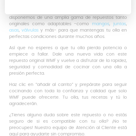
de prolongar la vida útil de tu olla y seguir disfrutando
de todas sus ventajas. Y si lo deseas, también
disponemos de una amplia gama de repuestos tanto
originales como adaptables -como
mangos
,
juntas
,
asas
,
válvulas
y más- para que mantengas tu olla en
perfectas condiciones durante muchos años.
Así que no esperes a que tu olla pierda potencia o
empiece a fallar. Dale una nueva vida con este
repuesto original WMF y vuelve a disfrutar de la rapidez,
seguridad y comodidad de cocinar con una olla a
presión perfecta.
Haz clic en “añadir al carrito” y prepárate para seguir
cocinando con toda la confianza y calidad que solo
WMF puede ofrecerte. Tu olla, tus recetas y tú lo
agradecerán.
¿Tienes alguna duda sobre este repuesto o no estás
seguro de si es compatible con tu olla? ¡No te
preocupes! Nuestro equipo de Atención al Cliente está
aquí para ayudarte sin compromiso.