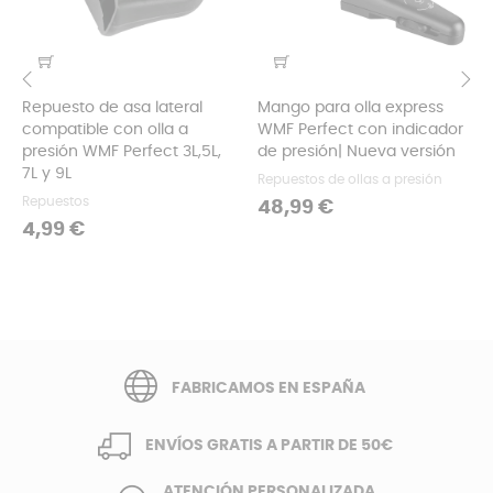
Repuesto de asa lateral
Mango para olla express
‹
›
compatible con olla a
WMF Perfect con indicador
presión WMF Perfect 3L,5L,
de presión| Nueva versión
7L y 9L
Repuestos de ollas a presión
Repuestos
Precio
48,99 €
Precio
4,99 €
FABRICAMOS EN ESPAÑA
ENVÍOS GRATIS A PARTIR DE 50€
ATENCIÓN PERSONALIZADA