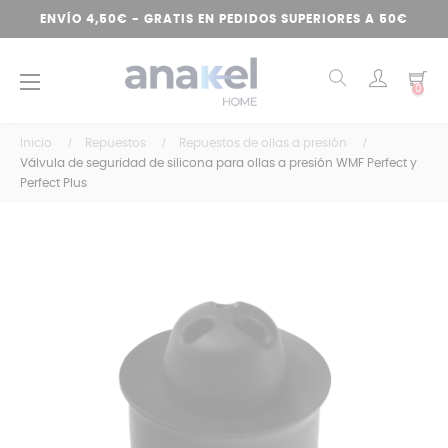
ENVÍO 4,50€ - GRATIS EN PEDIDOS SUPERIORES A 50€
Navegación
☰
0
de
palanca
Inicio
Repuestos
Repuestos de ollas a presión
Válvula de seguridad de silicona para ollas a presión WMF Perfect y
Perfect Plus