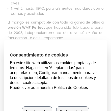
aves
Nivel 2: hasta 119ºC: para alimentos más duros como
carnes y estofados
El mango es
compatible con toda la gama de ollas a
presión WMF Perfect
que haya sido fabricada a partir
de 2003, independientemente de la versión -año de
fabricación- o de su capacidad:
2.5 litros
3 litros
4.5 litros
6.5 litros
8.5 litros
Este mango de olla WMF Perfect está fabricado con los
mejores materiales, como el plástico ABS,
resistentes a
altas temperaturas
para garantizar una larga duración
tanto del repuesto como de la olla y está diseñado
para que sea
cómodo y permita un agarre firme y
seguro
. Asimismo, este mango no es apto para
lavavajillas y te recomendamos lavarlo a mano. A pesar