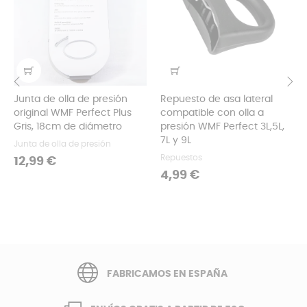
Junta de olla de presión
Repuesto de asa lateral
‹
›
original WMF Perfect Plus
compatible con olla a
Gris, 18cm de diámetro
presión WMF Perfect 3L,5L,
7L y 9L
Junta de olla de presión
Repuestos
Precio
12,99 €
Precio
4,99 €
FABRICAMOS EN ESPAÑA