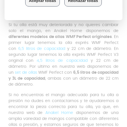
de ello, es
muy fácil de limpiar
ya que es desmontable
y se coloca y quita fácilmente. Permitiéndote meter la
tapadera de acero el lavavajillas.
Si tu olla está muy deteriorada y no quieres cambiar
solo el mango, en Anakel Home disponemos de
diferentes modelos de ollas WMF Perfect originales
. En
primer lugar tenemos la olla exprés WMF Perfect
con
6,5 litros de capacidad
y 22 cm de diámetro. En
segundo lugar tenemos la olla exprés WMF Perfect V3
original con
4,5 litros de capacidad
y 22 cm de
diámetro. Por ultimo en nuestra web disponemos de
un
set de ollas
WMF Perfect con
6,5 litros de capacidad
y 3L de capacidad
, ambas con un diámetro de 22 cm
de diámetro.
Si no encuentras el mango adecuado para tu olla a
presión no dudes en contactarnos y te ayudaremos a
encontrar la pieza correcta para tu olla, ya que, en
nuestra web de
Anakel Home
disponemos de una
amplia variedad de mangos compatible con diferentes
ollas a presión, y estamos seguros de que tenemos lo