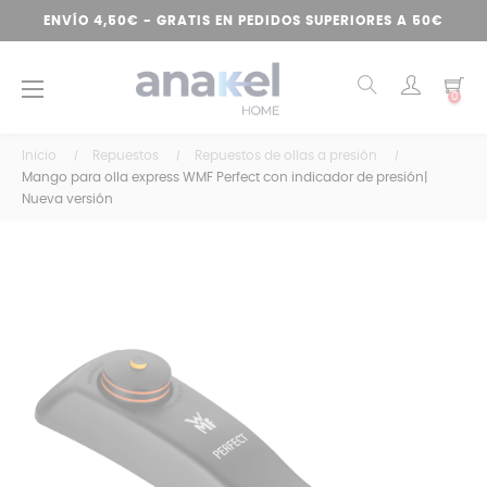
ENVÍO 4,50€ - GRATIS EN PEDIDOS SUPERIORES A 50€
Navegación
☰
0
de
palanca
Inicio
Repuestos
Repuestos de ollas a presión
Mango para olla express WMF Perfect con indicador de presión|
Nueva versión