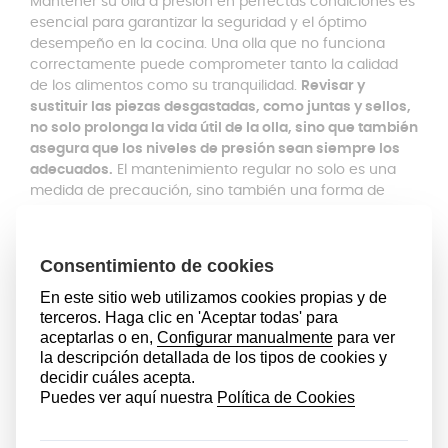
Mantener su olla a presión en perfectas condiciones es
esencial para garantizar la seguridad y el óptimo
desempeño en la cocina. Una olla que no funciona
correctamente puede comprometer tanto la calidad
de los alimentos como su tranquilidad.
Revisar y
sustituir las piezas desgastadas, como juntas y sellos,
no solo prolonga la vida útil de la olla, sino que también
asegura que los niveles de presión sean siempre los
adecuados.
El mantenimiento regular no solo es una
medida de precaución, sino también una forma de
garantizar que las recetas salgan perfectas cada vez.
La junta de indicación de cocción para ollas express
WMF
Perfect está diseñada para cubrir las necesidades
de los usuarios más exigentes. Fabricada en silicona de
alta calidad, este componente asegura un sellado
eficiente y un rendimiento duradero. Es compatible con
todas las tapas de las ollas a presión de las
series
Perfect y Perfect Plus
, siempre que cuenten con el
indicador de presión residual amarillo, característico de
los
modelos lanzados después de 2023.