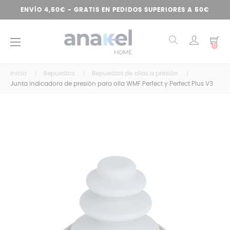
ENVÍO 4,50€ - GRATIS EN PEDIDOS SUPERIORES A 50€
Navegación
☰
0
de
palanca
Inicio
Repuestos
Repuestos de ollas a presión
Junta indicadora de presión para olla WMF Perfect y Perfect Plus V3