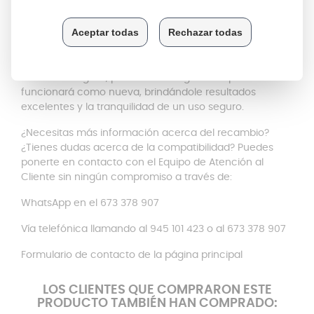
Además de su precisión en el ajuste, esta junta es
fácil
de limpiar con un simple lavado a mano
, manteniendo
la higiene sin esfuerzo. Su instalación es sencilla, ya que
se coloca directamente en el mango de la olla sin
necesidad de herramientas adicionales
. Con este
recambio original, puede estar seguro de que su olla
funcionará como nueva, brindándole resultados
excelentes y la tranquilidad de un uso seguro.
¿Necesitas más información acerca del recambio?
¿Tienes dudas acerca de la compatibilidad? Puedes
ponerte en contacto con el Equipo de Atención al
Cliente sin ningún compromiso a través de:
WhatsApp en el 673 378 907
Vía telefónica llamando al 945 101 423 o al 673 378 907
Formulario de contacto de la página principal
LOS CLIENTES QUE COMPRARON ESTE
PRODUCTO TAMBIÉN HAN COMPRADO: